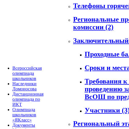
Телефоны горяч
Региональные пр
комиссии
(2)
Заключительный
Проходные б
Сроки и мест
Всероссийская
олимпиада
школьников
Требования к
Наследники
проведению з
Ломоносова
Дистанционная
ВсОШ по пре
олимпиада по
ИКТ
Участники
(3
Олимпиада
школьников
«ЯКласс»
Региональный э
Документы