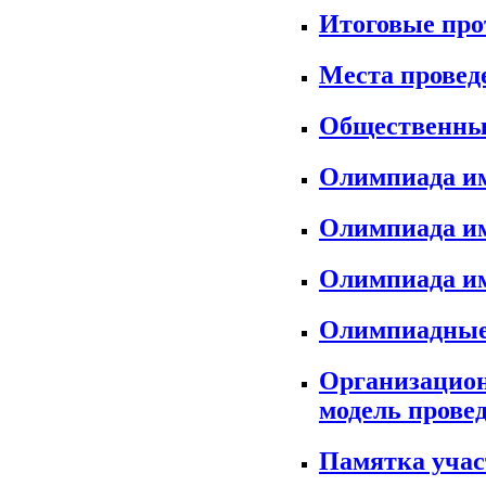
Итоговые пр
Места прове
Общественны
Олимпиада им
Олимпиада им
Олимпиада им
Олимпиадные
Организацион
модель прове
Памятка уча