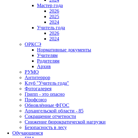
Мастер года
2026
2025
2024
Учитель года
2026
2024
ОРКСЭ
Нормативные документы
Учителям
Родителям
Архив
РУМО
Антитеррор
Клуб "Учитель года"
Фотогалерея
Грипп - это опасно
Профсоюз
Обновлённые ФГОС
Архангельской области - 85
Сокращение отчетности
Снижение бюрократической нагрузки
Безопасность в лесу
Обучающимся