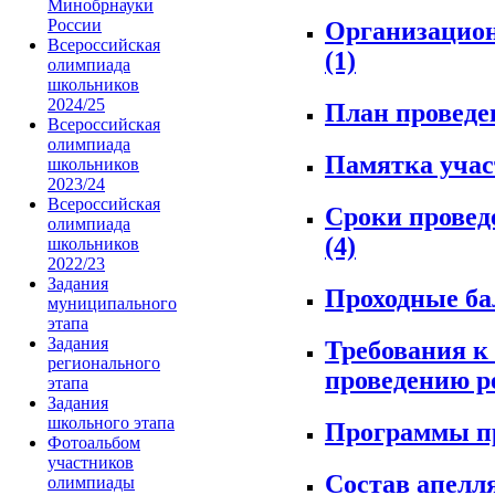
Минобрнауки
России
Организацион
Всероссийская
(1)
олимпиада
школьников
2024/25
План провед
Всероссийская
олимпиада
Памятка уча
школьников
2023/24
Всероссийская
Сроки провед
олимпиада
(4)
школьников
2022/23
Задания
Проходные б
муниципального
этапа
Задания
Требования к
регионального
проведению р
этапа
Задания
школьного этапа
Программы п
Фотоальбом
участников
Состав апелл
олимпиады