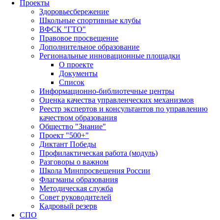
Проекты
Здоровьесбережение
Школьные спортивные клубы
ВФСК "ГТО"
Правовое просвещение
Дополнительное образование
Региональные инновационные площадки
О проекте
Документы
Список
Информационно-библиотечные центры
Оценка качества управленческих механизмов
Реестр экспертов и консультантов по управлению
качеством образования
Общество "Знание"
Проект "500+"
Диктант Победы
Профилактическая работа (модуль)
Разговоры о важном
Школа Минпросвещения России
Флагманы образования
Методическая служба
Совет руководителей
Кадровый резерв
СПО