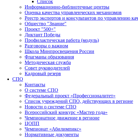
Список
Информационно-библиотечные центры
Оценка качества управленческих механизмов
Реестр экспертов и консультантов по управлению ка
Общество "Знание"
Проект "500+"
Диктант Победы
Профилактическая работа (модуль)
Разговоры о важном
Школа Минпросвещения России
Флагманы образования
Методическая служба
Совет руководителей
Кадровый резерв
СПО
Контакты
О системе СПО
Федеральный проект «Профессионалитет»
Список учреждений СПО, действующих в регионе
Новости о системе СПО
Всероссийский конкурс «Мастер года»
Чемпионатное движение в регионе
ЦОПП
Чемпионат «Абилимпикс»
Нормативные документы