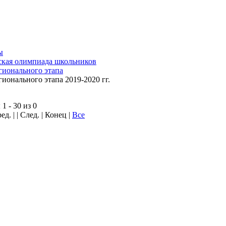
ы
ская олимпиада школьников
гионального этапа
гионального этапа 2019-2020 гг.
1 - 30 из 0
ед. | | След. | Конец
|
Все