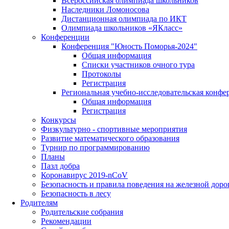
Всероссийская олимпиада школьников
Наследники Ломоносова
Дистанционная олимпиада по ИКТ
Олимпиада школьников «ЯКласс»
Конференции
Конференция "Юность Поморья-2024"
Общая информация
Списки участников очного тура
Протоколы
Регистрация
Региональная учебно-исследовательская конфе
Общая информация
Регистрация
Конкурсы
Физкультурно - спортивные мероприятия
Развитие математического образования
Турнир по программированию
Планы
Пазл добра
Коронавирус 2019-nCoV
Безопасность и правила поведения на железной доро
Безопасность в лесу
Родителям
Родительские собрания
Рекомендации