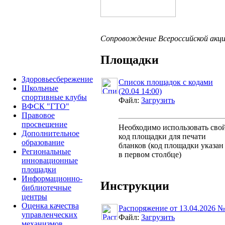
Сопровождение Всероссийской акц
Площадки
Здоровьесбережение
Список площадок с кодами
Школьные
(20.04 14:00)
спортивные клубы
Файл:
Загрузить
ВФСК "ГТО"
Правовое
просвещение
Необходимо использовать сво
Дополнительное
код площадки для печати
образование
бланков (код площадки указан
Региональные
в первом столбце)
инновационные
площадки
Информационно-
Инструкции
библиотечные
центры
Оценка качества
Распоряжение от 13.04.2026 №
управленческих
Файл:
Загрузить
механизмов