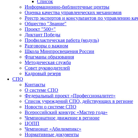
Список
Информационно-библиотечные центры
Оценка качества управленческих механизмов
Реестр экспертов и консультантов по управлению ка
Общество "Знание"
Проект "500+"
Диктант Победы
Профилактическая работа (модуль)
Разговоры о важном
Школа Минпросвещения России
Флагманы образования
Методическая служба
Совет руководителей
Кадровый резерв
СПО
Контакты
О системе СПО
Федеральный проект «Профессионалитет»
Список учреждений СПО, действующих в регионе
Новости о системе СПО
Всероссийский конкурс «Мастер года»
Чемпионатное движение в регионе
ЦОПП
Чемпионат «Абилимпикс»
Нормативные документы