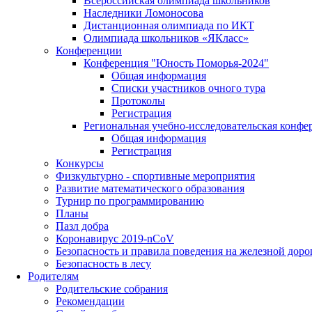
Всероссийская олимпиада школьников
Наследники Ломоносова
Дистанционная олимпиада по ИКТ
Олимпиада школьников «ЯКласс»
Конференции
Конференция "Юность Поморья-2024"
Общая информация
Списки участников очного тура
Протоколы
Регистрация
Региональная учебно-исследовательская конфе
Общая информация
Регистрация
Конкурсы
Физкультурно - спортивные мероприятия
Развитие математического образования
Турнир по программированию
Планы
Пазл добра
Коронавирус 2019-nCoV
Безопасность и правила поведения на железной доро
Безопасность в лесу
Родителям
Родительские собрания
Рекомендации