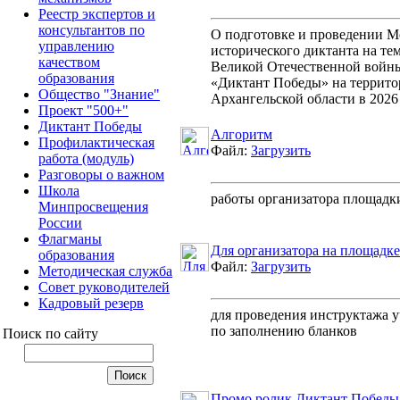
Реестр экспертов и
консультантов по
О подготовке и проведении 
управлению
исторического диктанта на те
качеством
Великой Отечественной войны
образования
«Диктант Победы» на террит
Общество "Знание"
Архангельской области в 2026
Проект "500+"
Диктант Победы
Алгоритм
Профилактическая
Файл:
Загрузить
работа (модуль)
Разговоры о важном
Школа
работы организатора площадк
Минпросвещения
России
Флагманы
Для организатора на площадке
образования
Файл:
Загрузить
Методическая служба
Совет руководителей
Кадровый резерв
для проведения инструктажа 
по заполнению бланков
Поиск по сайту
Промо ролик Диктант Победы