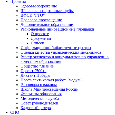
Проекты
Здоровьесбережение
Школьные спортивные клубы
ВФСК "ГТО"
Правовое просвещение
Дополнительное образование
Региональные инновационные площадки
О проекте
Документы
Список
Информационно-библиотечные центры
Оценка качества управленческих механизмов
Реестр экспертов и консультантов по управлению
качеством образования
Общество "Знание"
Проект "500+"
Диктант Победы
Профилактическая работа (модуль)
Разговоры о важном
Школа Минпросвещения России
Флагманы образования
Методическая служба
Совет руководителей
Кадровый резерв
СПО