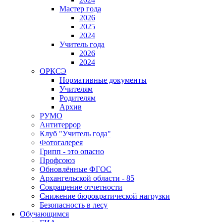
Мастер года
2026
2025
2024
Учитель года
2026
2024
ОРКСЭ
Нормативные документы
Учителям
Родителям
Архив
РУМО
Антитеррор
Клуб "Учитель года"
Фотогалерея
Грипп - это опасно
Профсоюз
Обновлённые ФГОС
Архангельской области - 85
Сокращение отчетности
Снижение бюрократической нагрузки
Безопасность в лесу
Обучающимся