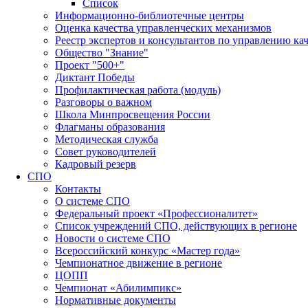
Список
Информационно-библиотечные центры
Оценка качества управленческих механизмов
Реестр экспертов и консультантов по управлению ка
Общество "Знание"
Проект "500+"
Диктант Победы
Профилактическая работа (модуль)
Разговоры о важном
Школа Минпросвещения России
Флагманы образования
Методическая служба
Совет руководителей
Кадровый резерв
СПО
Контакты
О системе СПО
Федеральный проект «Профессионалитет»
Список учреждений СПО, действующих в регионе
Новости о системе СПО
Всероссийский конкурс «Мастер года»
Чемпионатное движение в регионе
ЦОПП
Чемпионат «Абилимпикс»
Нормативные документы