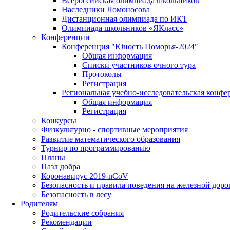
Всероссийская олимпиада школьников
Наследники Ломоносова
Дистанционная олимпиада по ИКТ
Олимпиада школьников «ЯКласс»
Конференции
Конференция "Юность Поморья-2024"
Общая информация
Списки участников очного тура
Протоколы
Регистрация
Региональная учебно-исследовательская конфе
Общая информация
Регистрация
Конкурсы
Физкультурно - спортивные мероприятия
Развитие математического образования
Турнир по программированию
Планы
Пазл добра
Коронавирус 2019-nCoV
Безопасность и правила поведения на железной доро
Безопасность в лесу
Родителям
Родительские собрания
Рекомендации