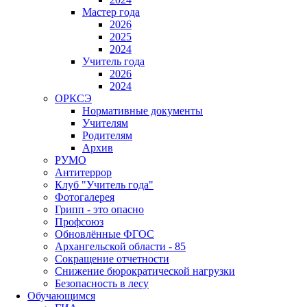
Мастер года
2026
2025
2024
Учитель года
2026
2024
ОРКСЭ
Нормативные документы
Учителям
Родителям
Архив
РУМО
Антитеррор
Клуб "Учитель года"
Фотогалерея
Грипп - это опасно
Профсоюз
Обновлённые ФГОС
Архангельской области - 85
Сокращение отчетности
Снижение бюрократической нагрузки
Безопасность в лесу
Обучающимся