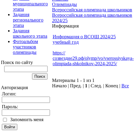
муниципального
Олимпиады
этапа
Всероссийская олимпиада школьников
Задания
Всероссийская олимпиада школьников
регионального
2024/25
этапа
Информация
Задания
школьного этапа
Информация о ВСОШ 2024/25
Фотоальбом
учебный год
участников
олимпиады
https://
созвездие29.рф/olymp/vo/vserossiyskaya-
Поиск по сайту
olimpiada-shkolnikov-2024-2025/
Материалы 1 - 1 из 1
Начало | Пред. |
1
| След. | Конец
|
Все
Авторизация
Логин:
Пароль:
Запомнить меня