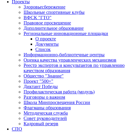
Проекты
Здоровьесбережение
Школьные спортивные клубы
ВФСК "ГТО"
Правовое просвещение
Дополнительное образование
Региональные инновационные площадки
О проекте
Документы
Список
Информационно-библиотечные центры
Оценка качества управленческих механизмов
Реестр экспертов и консультантов по управлению
качеством образования
Общество "Знание"
Проект "500+"
Диктант Победы
Профилактическая работа (модуль)
Разговоры о важном
Школа Минпросвещения России
Флагманы образования
Методическая служба
Совет руководителей
Кадровый резерв
СПО