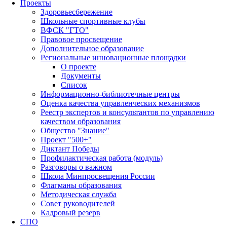
Проекты
Здоровьесбережение
Школьные спортивные клубы
ВФСК "ГТО"
Правовое просвещение
Дополнительное образование
Региональные инновационные площадки
О проекте
Документы
Список
Информационно-библиотечные центры
Оценка качества управленческих механизмов
Реестр экспертов и консультантов по управлению
качеством образования
Общество "Знание"
Проект "500+"
Диктант Победы
Профилактическая работа (модуль)
Разговоры о важном
Школа Минпросвещения России
Флагманы образования
Методическая служба
Совет руководителей
Кадровый резерв
СПО