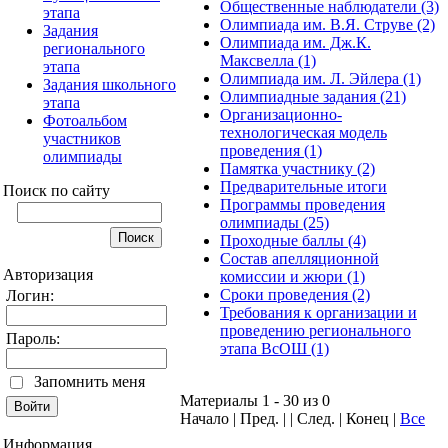
Общественные наблюдатели (3)
этапа
Олимпиада им. В.Я. Струве (2)
Задания
Олимпиада им. Дж.К.
регионального
Максвелла (1)
этапа
Олимпиада им. Л. Эйлера (1)
Задания школьного
Олимпиадные задания (21)
этапа
Организационно-
Фотоальбом
технологическая модель
участников
проведения (1)
олимпиады
Памятка участнику (2)
Предварительные итоги
Поиск по сайту
Программы проведения
олимпиады (25)
Проходные баллы (4)
Состав апелляционной
Авторизация
комиссии и жюри (1)
Сроки проведения (2)
Логин:
Требования к организации и
проведению регионального
Пароль:
этапа ВсОШ (1)
Запомнить меня
Материалы 1 - 30 из 0
Начало | Пред. | | След. | Конец
|
Все
Информация