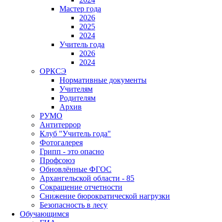
Мастер года
2026
2025
2024
Учитель года
2026
2024
ОРКСЭ
Нормативные документы
Учителям
Родителям
Архив
РУМО
Антитеррор
Клуб "Учитель года"
Фотогалерея
Грипп - это опасно
Профсоюз
Обновлённые ФГОС
Архангельской области - 85
Сокращение отчетности
Снижение бюрократической нагрузки
Безопасность в лесу
Обучающимся