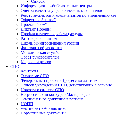
Список
Информационно-библиотечные центры
Оценка качества управленческих механизмов
Реестр экспертов и консультантов по управлению ка
Общество "Знание"
Проект "500+"
Диктант Победы
Профилактическая работа (модуль)
Разговоры о важном
Школа Минпросвещения России
Флагманы образования
Методическая служба
Совет руководителей
Кадровый резерв
СПО
Контакты
О системе СПО
Федеральный проект «Профессионалитет»
Список учреждений СПО, действующих в регионе
Новости о системе СПО
Всероссийский конкурс «Мастер года»
Чемпионатное движение в регионе
ЦОПП
Чемпионат «Абилимпикс»
Нормативные документы