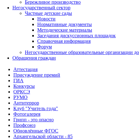
Бережливое производство
Негосударственный сектор
Частные детские сады
Новости
Нормативные документы
Методические материалы
Заседания дискуссионных площадок
Справочная информация
Форум
Негосударственные образовательные организации д
Обращения граждан
Аттестация
Присуждение премий
ГИА
Конкурсы
ОРКСЭ
РУМО
Антитеррор
Клуб "Учитель года"
Фотогалерея
Грипп - это опасно
Профсоюз
Обновлённые ФГОС
Архангельской области - 85