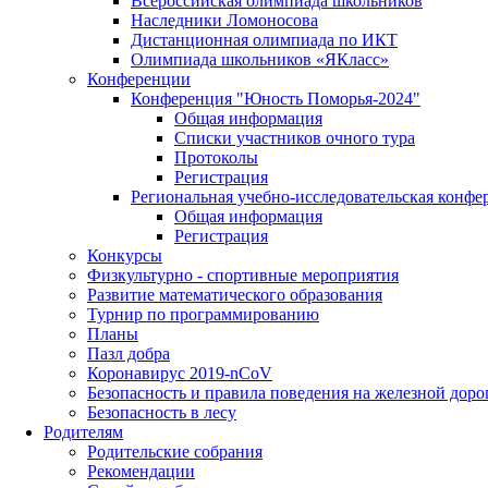
Всероссийская олимпиада школьников
Наследники Ломоносова
Дистанционная олимпиада по ИКТ
Олимпиада школьников «ЯКласс»
Конференции
Конференция "Юность Поморья-2024"
Общая информация
Списки участников очного тура
Протоколы
Регистрация
Региональная учебно-исследовательская конфе
Общая информация
Регистрация
Конкурсы
Физкультурно - спортивные мероприятия
Развитие математического образования
Турнир по программированию
Планы
Пазл добра
Коронавирус 2019-nCoV
Безопасность и правила поведения на железной доро
Безопасность в лесу
Родителям
Родительские собрания
Рекомендации