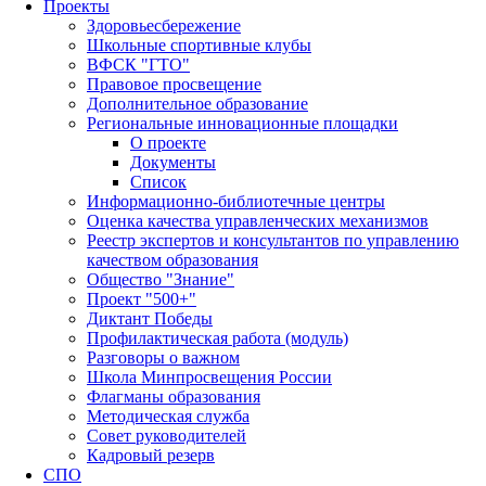
Проекты
Здоровьесбережение
Школьные спортивные клубы
ВФСК "ГТО"
Правовое просвещение
Дополнительное образование
Региональные инновационные площадки
О проекте
Документы
Список
Информационно-библиотечные центры
Оценка качества управленческих механизмов
Реестр экспертов и консультантов по управлению
качеством образования
Общество "Знание"
Проект "500+"
Диктант Победы
Профилактическая работа (модуль)
Разговоры о важном
Школа Минпросвещения России
Флагманы образования
Методическая служба
Совет руководителей
Кадровый резерв
СПО