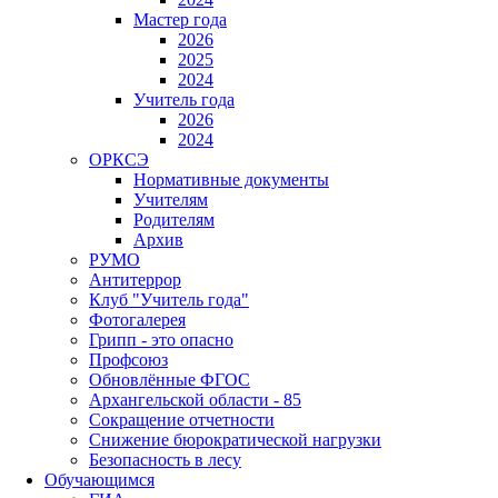
Мастер года
2026
2025
2024
Учитель года
2026
2024
ОРКСЭ
Нормативные документы
Учителям
Родителям
Архив
РУМО
Антитеррор
Клуб "Учитель года"
Фотогалерея
Грипп - это опасно
Профсоюз
Обновлённые ФГОС
Архангельской области - 85
Сокращение отчетности
Снижение бюрократической нагрузки
Безопасность в лесу
Обучающимся