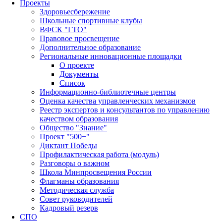
Проекты
Здоровьесбережение
Школьные спортивные клубы
ВФСК "ГТО"
Правовое просвещение
Дополнительное образование
Региональные инновационные площадки
О проекте
Документы
Список
Информационно-библиотечные центры
Оценка качества управленческих механизмов
Реестр экспертов и консультантов по управлению
качеством образования
Общество "Знание"
Проект "500+"
Диктант Победы
Профилактическая работа (модуль)
Разговоры о важном
Школа Минпросвещения России
Флагманы образования
Методическая служба
Совет руководителей
Кадровый резерв
СПО