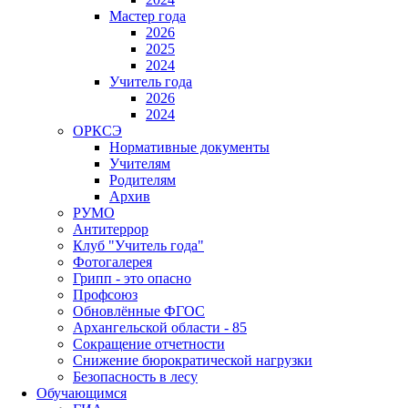
Мастер года
2026
2025
2024
Учитель года
2026
2024
ОРКСЭ
Нормативные документы
Учителям
Родителям
Архив
РУМО
Антитеррор
Клуб "Учитель года"
Фотогалерея
Грипп - это опасно
Профсоюз
Обновлённые ФГОС
Архангельской области - 85
Сокращение отчетности
Снижение бюрократической нагрузки
Безопасность в лесу
Обучающимся