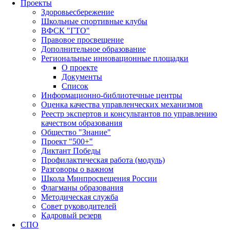
Проекты
Здоровьесбережение
Школьные спортивные клубы
ВФСК "ГТО"
Правовое просвещение
Дополнительное образование
Региональные инновационные площадки
О проекте
Документы
Список
Информационно-библиотечные центры
Оценка качества управленческих механизмов
Реестр экспертов и консультантов по управлению
качеством образования
Общество "Знание"
Проект "500+"
Диктант Победы
Профилактическая работа (модуль)
Разговоры о важном
Школа Минпросвещения России
Флагманы образования
Методическая служба
Совет руководителей
Кадровый резерв
СПО