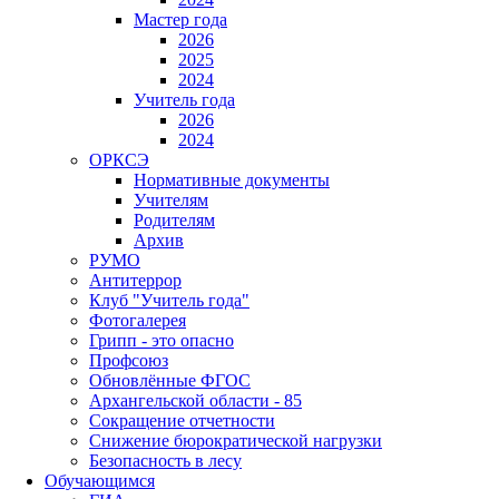
Мастер года
2026
2025
2024
Учитель года
2026
2024
ОРКСЭ
Нормативные документы
Учителям
Родителям
Архив
РУМО
Антитеррор
Клуб "Учитель года"
Фотогалерея
Грипп - это опасно
Профсоюз
Обновлённые ФГОС
Архангельской области - 85
Сокращение отчетности
Снижение бюрократической нагрузки
Безопасность в лесу
Обучающимся