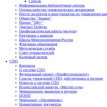
Список
Информационно-библиотечные центры
Оценка качества управленческих механизмов
Реестр экспертов и консультантов по управлению ка
Общество "Знание"
Проект "500+"
Диктант Победы
Профилактическая работа (модуль)
Разговоры о важном
Школа Минпросвещения России
Флагманы образования
Методическая служба
Совет руководителей
Кадровый резерв
СПО
Контакты
О системе СПО
Федеральный проект «Профессионалитет»
Список учреждений СПО, действующих в регионе
Новости о системе СПО
Всероссийский конкурс «Мастер года»
Чемпионатное движение в регионе
ЦОПП
Чемпионат «Абилимпикс»
Нормативные документы