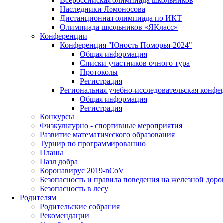
Всероссийская олимпиада школьников
Наследники Ломоносова
Дистанционная олимпиада по ИКТ
Олимпиада школьников «ЯКласс»
Конференции
Конференция "Юность Поморья-2024"
Общая информация
Списки участников очного тура
Протоколы
Регистрация
Региональная учебно-исследовательская конфе
Общая информация
Регистрация
Конкурсы
Физкультурно - спортивные мероприятия
Развитие математического образования
Турнир по программированию
Планы
Пазл добра
Коронавирус 2019-nCoV
Безопасность и правила поведения на железной доро
Безопасность в лесу
Родителям
Родительские собрания
Рекомендации