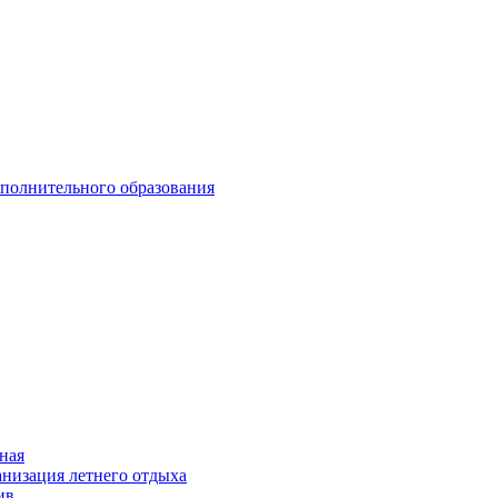
ополнительного образования
ная
низация летнего отдыха
ив