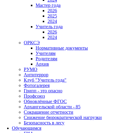
Мастер года
2026
2025
2024
Учитель года
2026
2024
ОРКСЭ
Нормативные документы
Учителям
Родителям
Архив
РУМО
Антитеррор
Клуб "Учитель года"
Фотогалерея
Грипп - это опасно
Профсоюз
Обновлённые ФГОС
Архангельской области - 85
Сокращение отчетности
Снижение бюрократической нагрузки
Безопасность в лесу
Обучающимся