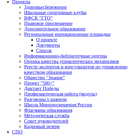
Проекты
Здоровьесбережение
Школьные спортивные клубы
ВФСК "ГТО"
Правовое просвещение
Дополнительное образование
Региональные инновационные площадки
О проекте
Документы
Список
Информационно-библиотечные центры
Оценка качества управленческих механизмов
Реестр экспертов и консультантов по управлению
качеством образования
Общество "Знание"
Проект "500+"
Диктант Победы
Профилактическая работа (модуль)
Разговоры о важном
Школа Минпросвещения России
Флагманы образования
Методическая служба
Совет руководителей
Кадровый резерв
СПО