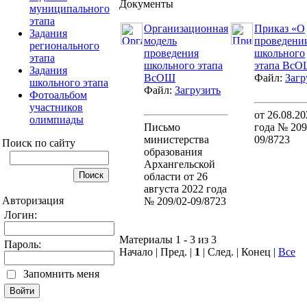
Документы
муниципального
этапа
Организационная
Приказ «О
Задания
модель
проведени
регионального
проведения
школьного
этапа
школьного этапа
этапа Вс
Задания
ВсОШ
Файл:
Загр
школьного этапа
Файл:
Загрузить
Фотоальбом
участников
от 26.08.20
олимпиады
Письмо
года № 209
министерства
09/8723
Поиск по сайту
образования
Архангельской
области от 26
августа 2022 года
Авторизация
№ 209/02-09/8723
Логин:
Материалы 1 - 3 из 3
Пароль:
Начало | Пред. |
1
| След. | Конец
|
Все
Запомнить меня