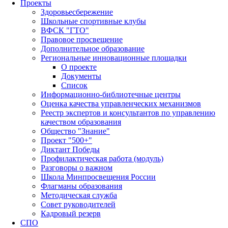
Проекты
Здоровьесбережение
Школьные спортивные клубы
ВФСК "ГТО"
Правовое просвещение
Дополнительное образование
Региональные инновационные площадки
О проекте
Документы
Список
Информационно-библиотечные центры
Оценка качества управленческих механизмов
Реестр экспертов и консультантов по управлению
качеством образования
Общество "Знание"
Проект "500+"
Диктант Победы
Профилактическая работа (модуль)
Разговоры о важном
Школа Минпросвещения России
Флагманы образования
Методическая служба
Совет руководителей
Кадровый резерв
СПО