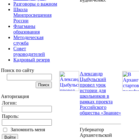
Разговоры о важном
Школа
Минпросвещения
России
Флагманы
образования
Методическая
служба
Совет
руководителей
Кадровый резерв
Поиск по сайту
Александр
Цыбульский
провел урок
истории для
школьников в
Авторизация
рамках проекта
Логин:
Российского
общества «Знание»
Пароль:
Губернатор
Запомнить меня
Архангельской