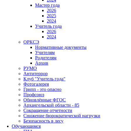
Мастер года
2026
2025
2024
Учитель года
2026
2024
ОРКСЭ
Нормативные документы
Учителям
Родителям
Архив
РУМО
Антитеррор
Клуб "Учитель года"
Фотогалерея
Грипп - это опасно
Профсоюз
Обновлённые ФГОС
Архангельской области - 85
Сокращение отчетности
Снижение бюрократической нагрузки
Безопасность в лесу
Обучающимся