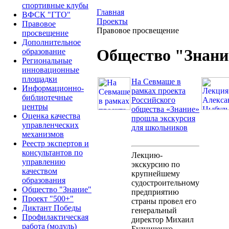
спортивные клубы
Главная
ВФСК "ГТО"
Проекты
Правовое
Правовое просвещение
просвещение
Дополнительное
Общество "Знани
образование
Региональные
инновационные
площадки
На Севмаше в
Информационно-
рамках проекта
библиотечные
Российского
центры
общества «Знание»
Оценка качества
прошла экскурсия
управленческих
для школьников
механизмов
Реестр экспертов и
консультантов по
Лекцию-
управлению
экскурсию по
качеством
крупнейшему
образования
судостроительному
Общество "Знание"
предприятию
Проект "500+"
страны провел его
Диктант Победы
генеральный
Профилактическая
директор Михаил
работа (модуль)
Будниченко.