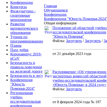
Конференции
Главная
Конкурсы
Обучающимся
Физкультурно -
Конференции
спортивные
Конференция "Юность Поморья-2024
мероприятия
Общая информация
Развитие
Положение об областной учебно
математического
исследовательской конференции
образования
"Юность Поморья"
Турнир по
Файлы:
Загрузить
/
Загрузить
/
З
программированию
Планы
Пазл добра
от 21 декабря 2023 года
Коронавирус 2019-
nCoV
Безопасность и
правила поведения
на железной дороге
Распоряжение «Об утверждении 
Безопасность в лесу
экспертных комиссий областной
Конференция
учебно-исследовательской конф
"Юность
«Юность Поморья» в 2024 году»
Поморья-2024"
Файлы:
Загрузить
Региональная
учебно-
исследовательская
от 8 февраля 2024 года № 197
конференция