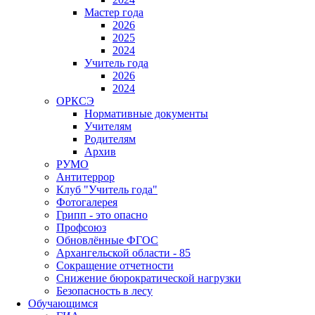
Мастер года
2026
2025
2024
Учитель года
2026
2024
ОРКСЭ
Нормативные документы
Учителям
Родителям
Архив
РУМО
Антитеррор
Клуб "Учитель года"
Фотогалерея
Грипп - это опасно
Профсоюз
Обновлённые ФГОС
Архангельской области - 85
Сокращение отчетности
Снижение бюрократической нагрузки
Безопасность в лесу
Обучающимся