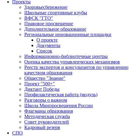
Проекты
Здоровьесбережение
Школьные спортивные клубы
ВФСК "ГТО"
Правовое просвещение
Дополнительное образование
Региональные инновационные площадки
О проекте
Документы
Список
Информационно-библиотечные центры
Оценка качества управленческих механизмов
Реестр экспертов и консультантов по управлению
качеством образования
Общество "Знание"
Проект "500+"
Диктант Победы
Профилактическая работа (модуль)
Разговоры о важном
Школа Минпросвещения России
Флагманы образования
Методическая служба
Совет руководителей
Кадровый резерв
СПО