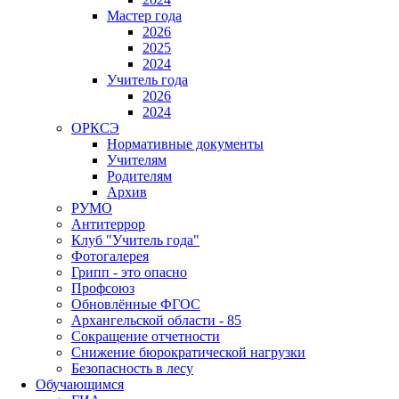
Мастер года
2026
2025
2024
Учитель года
2026
2024
ОРКСЭ
Нормативные документы
Учителям
Родителям
Архив
РУМО
Антитеррор
Клуб "Учитель года"
Фотогалерея
Грипп - это опасно
Профсоюз
Обновлённые ФГОС
Архангельской области - 85
Сокращение отчетности
Снижение бюрократической нагрузки
Безопасность в лесу
Обучающимся