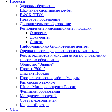
Проекты
Здоровьесбережение
Школьные спортивные клубы
ВФСК "ГТО"
Правовое просвещение
Дополнительное образование
Региональные инновационные площадки
О проекте
Документы
Список
Информационно-библиотечные центры
Оценка качества управленческих механизмов
Реестр экспертов и консультантов по управлению
качеством образования
Общество "Знание"
Проект "500+"
Диктант Победы
Профилактическая работа (модуль)
Разговоры о важном
Школа Минпросвещения России
Флагманы образования
Методическая служба
Совет руководителей
Кадровый резерв
СПО