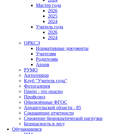
Мастер года
2026
2025
2024
Учитель года
2026
2024
ОРКСЭ
Нормативные документы
Учителям
Родителям
Архив
РУМО
Антитеррор
Клуб "Учитель года"
Фотогалерея
Грипп - это опасно
Профсоюз
Обновлённые ФГОС
Архангельской области - 85
Сокращение отчетности
Снижение бюрократической нагрузки
Безопасность в лесу
Обучающимся