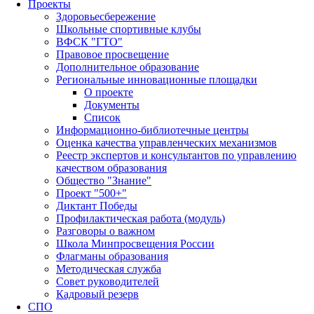
Проекты
Здоровьесбережение
Школьные спортивные клубы
ВФСК "ГТО"
Правовое просвещение
Дополнительное образование
Региональные инновационные площадки
О проекте
Документы
Список
Информационно-библиотечные центры
Оценка качества управленческих механизмов
Реестр экспертов и консультантов по управлению
качеством образования
Общество "Знание"
Проект "500+"
Диктант Победы
Профилактическая работа (модуль)
Разговоры о важном
Школа Минпросвещения России
Флагманы образования
Методическая служба
Совет руководителей
Кадровый резерв
СПО