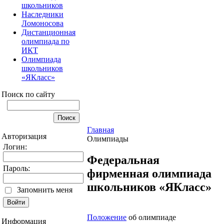
школьников
Наследники
Ломоносова
Дистанционная
олимпиада по
ИКТ
Олимпиада
школьников
«ЯКласс»
Поиск по сайту
Главная
Авторизация
Олимпиады
Логин:
Федеральная
Пароль:
фирменная олимпиада
школьников «ЯКласс»
Запомнить меня
Положение
об олимпиаде
Информация