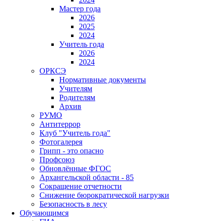
Мастер года
2026
2025
2024
Учитель года
2026
2024
ОРКСЭ
Нормативные документы
Учителям
Родителям
Архив
РУМО
Антитеррор
Клуб "Учитель года"
Фотогалерея
Грипп - это опасно
Профсоюз
Обновлённые ФГОС
Архангельской области - 85
Сокращение отчетности
Снижение бюрократической нагрузки
Безопасность в лесу
Обучающимся