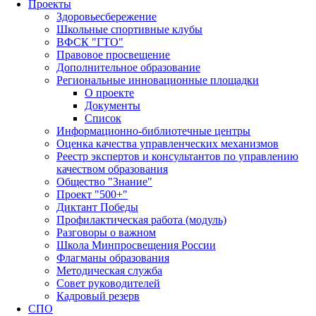
Проекты
Здоровьесбережение
Школьные спортивные клубы
ВФСК "ГТО"
Правовое просвещение
Дополнительное образование
Региональные инновационные площадки
О проекте
Документы
Список
Информационно-библиотечные центры
Оценка качества управленческих механизмов
Реестр экспертов и консультантов по управлению
качеством образования
Общество "Знание"
Проект "500+"
Диктант Победы
Профилактическая работа (модуль)
Разговоры о важном
Школа Минпросвещения России
Флагманы образования
Методическая служба
Совет руководителей
Кадровый резерв
СПО