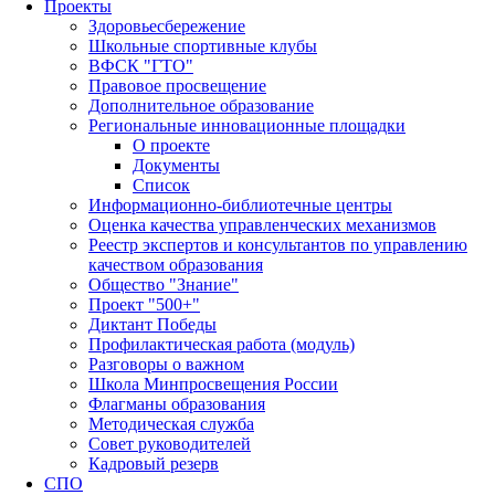
Проекты
Здоровьесбережение
Школьные спортивные клубы
ВФСК "ГТО"
Правовое просвещение
Дополнительное образование
Региональные инновационные площадки
О проекте
Документы
Список
Информационно-библиотечные центры
Оценка качества управленческих механизмов
Реестр экспертов и консультантов по управлению
качеством образования
Общество "Знание"
Проект "500+"
Диктант Победы
Профилактическая работа (модуль)
Разговоры о важном
Школа Минпросвещения России
Флагманы образования
Методическая служба
Совет руководителей
Кадровый резерв
СПО