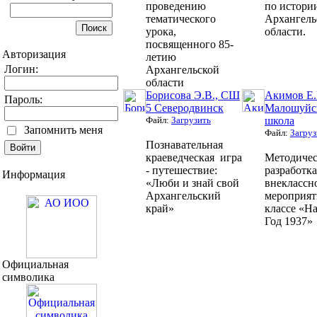
проведению
по истори
тематического
Архангель
урока,
области.
посвященного 85-
Авторизация
летию
Логин:
Архангельской
области
Борисова Э.В., СШ
Акимов Е.
Пароль:
5 Северодвинск
Малошуйс
Файл:
Загрузить
школа
Запомнить меня
Файл:
Загруз
Познавательная
краеведческая игра
Методичес
- путешествие:
разработка
Информация
«Люби и знай свой
внеклассн
Архангельский
мероприят
край»
классе «Н
Год 1937»
Официальная
символика