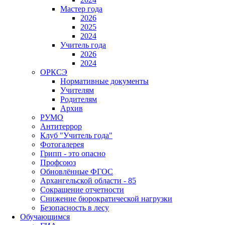
Мастер года
2026
2025
2024
Учитель года
2026
2024
ОРКСЭ
Нормативные документы
Учителям
Родителям
Архив
РУМО
Антитеррор
Клуб "Учитель года"
Фотогалерея
Грипп - это опасно
Профсоюз
Обновлённые ФГОС
Архангельской области - 85
Сокращение отчетности
Снижение бюрократической нагрузки
Безопасность в лесу
Обучающимся