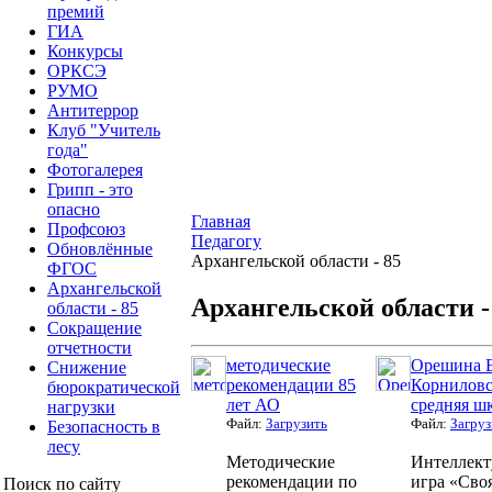
премий
ГИА
Конкурсы
ОРКСЭ
РУМО
Антитеррор
Клуб "Учитель
года"
Фотогалерея
Грипп - это
опасно
Главная
Профсоюз
Педагогу
Обновлённые
Архангельской области - 85
ФГОС
Архангельской
Архангельской области -
области - 85
Сокращение
отчетности
методические
Орешина Е
Снижение
рекомендации 85
Корниловс
бюрократической
лет АО
средняя ш
нагрузки
Файл:
Загрузить
Файл:
Загруз
Безопасность в
лесу
Методические
Интеллект
рекомендации по
игра «Сво
Поиск по сайту