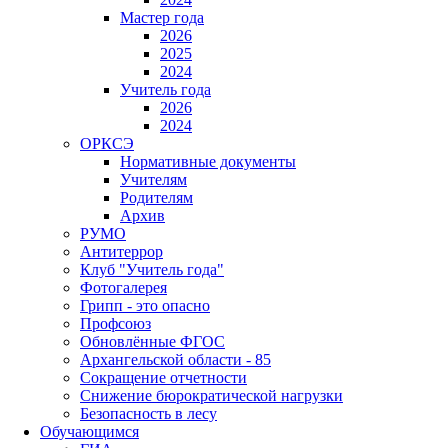
Мастер года
2026
2025
2024
Учитель года
2026
2024
ОРКСЭ
Нормативные документы
Учителям
Родителям
Архив
РУМО
Антитеррор
Клуб "Учитель года"
Фотогалерея
Грипп - это опасно
Профсоюз
Обновлённые ФГОС
Архангельской области - 85
Сокращение отчетности
Снижение бюрократической нагрузки
Безопасность в лесу
Обучающимся