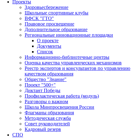
Проекты
Здоровьесбережение
Школьные спортивные клубы
ВФСК "ГТО"
Правовое просвещение
Дополнительное образование
Региональные инновационные площадки
О проекте
Документы
Список
Информационно-библиотечные центры
Оценка качества управленческих механизмов
Реестр экспертов и консультантов по управлению
качеством образования
Общество "Знание"
Проект "500+"
Диктант Победы
Профилактическая работа (модуль)
Разговоры о важном
Школа Минпросвещения России
Флагманы образования
Методическая служба
Совет руководителей
Кадровый резерв
СПО