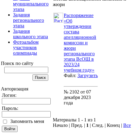
муниципального
жюри
этапа
Задания
Распоряжение
регионального
«Об
этапа
утверждении
Задания
состава
школьного этапа
апелляционной
Фотоальбом
комиссии и
участников
жюри
олимпиады
регионального
этапа ВсОШ в
Поиск по сайту
2023/24
учебном году»
Файл:
Загрузить
Авторизация
№ 2102 от 07
Логин:
декабря 2023
года
Пароль:
Материалы 1 - 1 из 1
Запомнить меня
Начало | Пред. |
1
| След. | Конец
|
Все