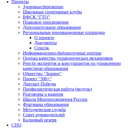
Проекты
Здоровьесбережение
Школьные спортивные клубы
ВФСК "ГТО"
Правовое просвещение
Дополнительное образование
Региональные инновационные площадки
О проекте
Документы
Список
Информационно-библиотечные центры
Оценка качества управленческих механизмов
Реестр экспертов и консультантов по управлению
качеством образования
Общество "Знание"
Проект "500+"
Диктант Победы
Профилактическая работа (модуль)
Разговоры о важном
Школа Минпросвещения России
Флагманы образования
Методическая служба
Совет руководителей
Кадровый резерв
СПО