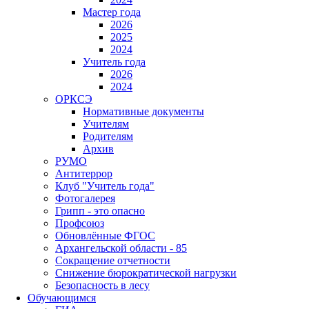
Мастер года
2026
2025
2024
Учитель года
2026
2024
ОРКСЭ
Нормативные документы
Учителям
Родителям
Архив
РУМО
Антитеррор
Клуб "Учитель года"
Фотогалерея
Грипп - это опасно
Профсоюз
Обновлённые ФГОС
Архангельской области - 85
Сокращение отчетности
Снижение бюрократической нагрузки
Безопасность в лесу
Обучающимся