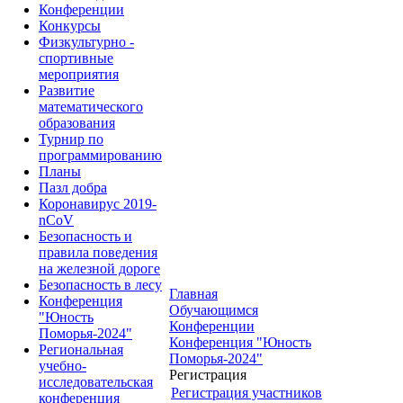
Конференции
Конкурсы
Физкультурно -
спортивные
мероприятия
Развитие
математического
образования
Турнир по
программированию
Планы
Пазл добра
Коронавирус 2019-
nCoV
Безопасность и
правила поведения
на железной дороге
Безопасность в лесу
Главная
Конференция
Обучающимся
"Юность
Конференции
Поморья-2024"
Конференция "Юность
Региональная
Поморья-2024"
учебно-
Регистрация
исследовательская
Регистрация участников
конференция