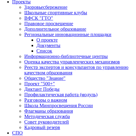
Проекты
Здоровьесбережение
Школьные спортивные клубы
ВФСК "ГТО"
Правовое просвещение
Дополнительное образование
Региональные инновационные площадки
О проекте
Документы
Список
Информационно-библиотечные центры
Оценка качества управленческих механизмов
Реестр экспертов и консультантов по управлению
качеством образования
Общество "Знание"
Проект "500+"
Диктант Победы
Профилактическая работа (модуль)
Разговоры о важном
Школа Минпросвещения России
Флагманы образования
Методическая служба
Совет руководителей
Кадровый резерв
СПО