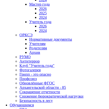
Мастер года
2026
2025
2024
Учитель года
2026
2024
ОРКСЭ
Нормативные документы
Учителям
Родителям
Архив
РУМО
Антитеррор
Клуб "Учитель года"
Фотогалерея
Грипп - это опасно
Профсоюз
Обновлённые ФГОС
Архангельской области - 85
Сокращение отчетности
Снижение бюрократической нагрузки
Безопасность в лесу
Обучающимся