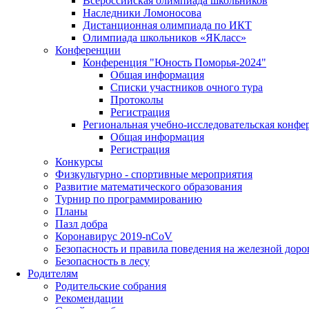
Всероссийская олимпиада школьников
Наследники Ломоносова
Дистанционная олимпиада по ИКТ
Олимпиада школьников «ЯКласс»
Конференции
Конференция "Юность Поморья-2024"
Общая информация
Списки участников очного тура
Протоколы
Регистрация
Региональная учебно-исследовательская конфе
Общая информация
Регистрация
Конкурсы
Физкультурно - спортивные мероприятия
Развитие математического образования
Турнир по программированию
Планы
Пазл добра
Коронавирус 2019-nCoV
Безопасность и правила поведения на железной доро
Безопасность в лесу
Родителям
Родительские собрания
Рекомендации