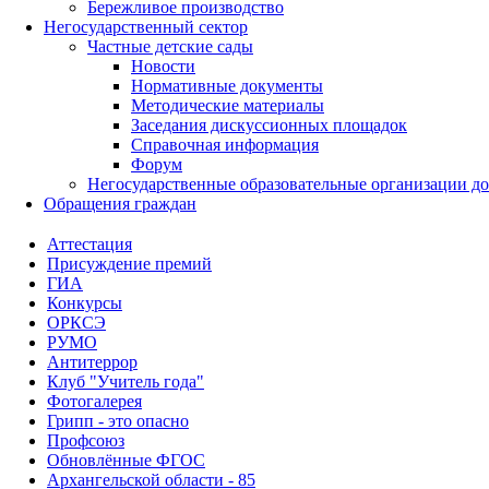
Бережливое производство
Негосударственный сектор
Частные детские сады
Новости
Нормативные документы
Методические материалы
Заседания дискуссионных площадок
Справочная информация
Форум
Негосударственные образовательные организации д
Обращения граждан
Аттестация
Присуждение премий
ГИА
Конкурсы
ОРКСЭ
РУМО
Антитеррор
Клуб "Учитель года"
Фотогалерея
Грипп - это опасно
Профсоюз
Обновлённые ФГОС
Архангельской области - 85