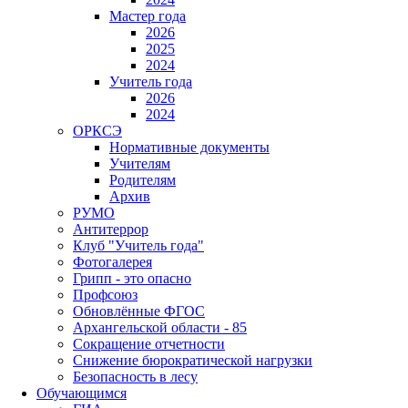
Мастер года
2026
2025
2024
Учитель года
2026
2024
ОРКСЭ
Нормативные документы
Учителям
Родителям
Архив
РУМО
Антитеррор
Клуб "Учитель года"
Фотогалерея
Грипп - это опасно
Профсоюз
Обновлённые ФГОС
Архангельской области - 85
Сокращение отчетности
Снижение бюрократической нагрузки
Безопасность в лесу
Обучающимся