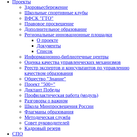
Проекты
Здоровьесбережение
Школьные спортивные клубы
ВФСК "ГТО"
Правовое просвещение
Дополнительное образование
Региональные инновационные площадки
О проекте
Документы
Список
Информационно-библиотечные центры
Оценка качества управленческих механизмов
Реестр экспертов и консультантов по управлению
качеством образования
Общество "Знание"
Проект "500+"
Диктант Победы
Профилактическая работа (модуль)
Разговоры о важном
Школа Минпросвещения России
Флагманы образования
Методическая служба
Совет руководителей
Кадровый резерв
СПО