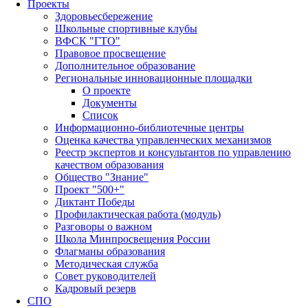
Проекты
Здоровьесбережение
Школьные спортивные клубы
ВФСК "ГТО"
Правовое просвещение
Дополнительное образование
Региональные инновационные площадки
О проекте
Документы
Список
Информационно-библиотечные центры
Оценка качества управленческих механизмов
Реестр экспертов и консультантов по управлению
качеством образования
Общество "Знание"
Проект "500+"
Диктант Победы
Профилактическая работа (модуль)
Разговоры о важном
Школа Минпросвещения России
Флагманы образования
Методическая служба
Совет руководителей
Кадровый резерв
СПО