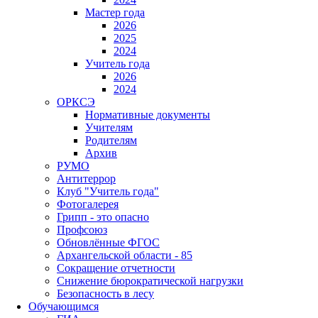
Мастер года
2026
2025
2024
Учитель года
2026
2024
ОРКСЭ
Нормативные документы
Учителям
Родителям
Архив
РУМО
Антитеррор
Клуб "Учитель года"
Фотогалерея
Грипп - это опасно
Профсоюз
Обновлённые ФГОС
Архангельской области - 85
Сокращение отчетности
Снижение бюрократической нагрузки
Безопасность в лесу
Обучающимся