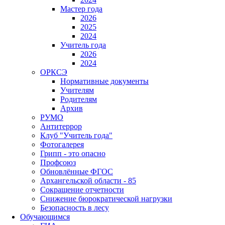
Мастер года
2026
2025
2024
Учитель года
2026
2024
ОРКСЭ
Нормативные документы
Учителям
Родителям
Архив
РУМО
Антитеррор
Клуб "Учитель года"
Фотогалерея
Грипп - это опасно
Профсоюз
Обновлённые ФГОС
Архангельской области - 85
Сокращение отчетности
Снижение бюрократической нагрузки
Безопасность в лесу
Обучающимся