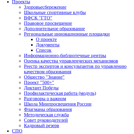
Проекты
Здоровьесбережение
Школьные спортивные клубы
ВФСК "ГТО"
Правовое просвещение
Дополнительное образование
Региональные инновационные площадки
О проекте
Документы
Список
Информационно-библиотечные центры
Оценка качества управленческих механизмов
Реестр экспертов и консультантов по управлению
качеством образования
Общество "Знание"
Проект "500+"
Диктант Победы
Профилактическая работа (модуль)
Разговоры о важном
Школа Минпросвещения России
Флагманы образования
Методическая служба
Совет руководителей
Кадровый резерв
СПО