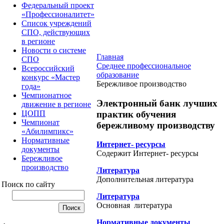
Федеральный проект
«Профессионалитет»
Список учреждений
СПО, действующих
в регионе
Новости о системе
Главная
СПО
Среднее профессиональное
Всероссийский
образование
конкурс «Мастер
Бережливое производство
года»
Чемпионатное
Электронный банк лучших
движение в регионе
практик обучения
ЦОПП
Чемпионат
бережливому производству
«Абилимпикс»
Нормативные
Интернет- ресурсы
документы
Содержит Интернет- ресурсы
Бережливое
производство
Литература
Дополнительная литература
Поиск по сайту
Литература
Основная литература
Нормативные документы