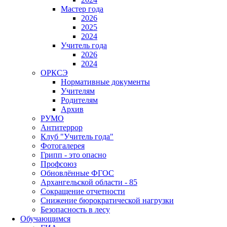
Мастер года
2026
2025
2024
Учитель года
2026
2024
ОРКСЭ
Нормативные документы
Учителям
Родителям
Архив
РУМО
Антитеррор
Клуб "Учитель года"
Фотогалерея
Грипп - это опасно
Профсоюз
Обновлённые ФГОС
Архангельской области - 85
Сокращение отчетности
Снижение бюрократической нагрузки
Безопасность в лесу
Обучающимся