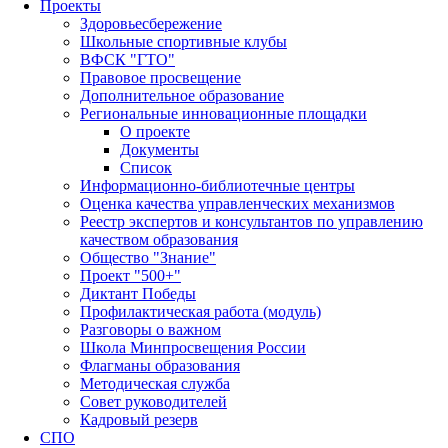
Проекты
Здоровьесбережение
Школьные спортивные клубы
ВФСК "ГТО"
Правовое просвещение
Дополнительное образование
Региональные инновационные площадки
О проекте
Документы
Список
Информационно-библиотечные центры
Оценка качества управленческих механизмов
Реестр экспертов и консультантов по управлению
качеством образования
Общество "Знание"
Проект "500+"
Диктант Победы
Профилактическая работа (модуль)
Разговоры о важном
Школа Минпросвещения России
Флагманы образования
Методическая служба
Совет руководителей
Кадровый резерв
СПО