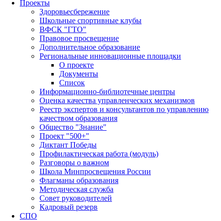
Проекты
Здоровьесбережение
Школьные спортивные клубы
ВФСК "ГТО"
Правовое просвещение
Дополнительное образование
Региональные инновационные площадки
О проекте
Документы
Список
Информационно-библиотечные центры
Оценка качества управленческих механизмов
Реестр экспертов и консультантов по управлению
качеством образования
Общество "Знание"
Проект "500+"
Диктант Победы
Профилактическая работа (модуль)
Разговоры о важном
Школа Минпросвещения России
Флагманы образования
Методическая служба
Совет руководителей
Кадровый резерв
СПО