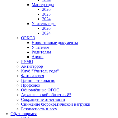
Мастер года
2026
2025
2024
Учитель года
2026
2024
ОРКСЭ
Нормативные документы
Учителям
Родителям
Архив
РУМО
Антитеррор
Клуб "Учитель года"
Фотогалерея
Грипп - это опасно
Профсоюз
Обновлённые ФГОС
Архангельской области - 85
Сокращение отчетности
Снижение бюрократической нагрузки
Безопасность в лесу
Обучающимся