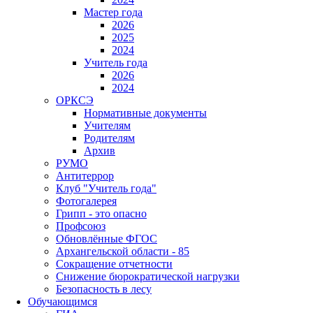
Мастер года
2026
2025
2024
Учитель года
2026
2024
ОРКСЭ
Нормативные документы
Учителям
Родителям
Архив
РУМО
Антитеррор
Клуб "Учитель года"
Фотогалерея
Грипп - это опасно
Профсоюз
Обновлённые ФГОС
Архангельской области - 85
Сокращение отчетности
Снижение бюрократической нагрузки
Безопасность в лесу
Обучающимся