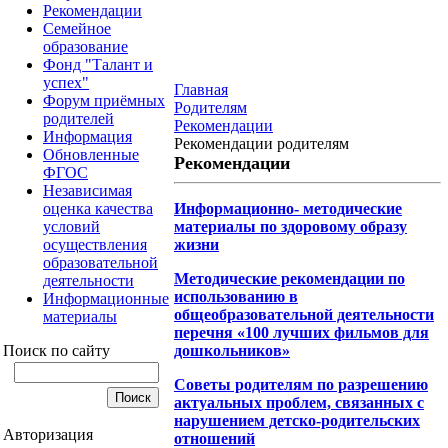
Рекомендации
Семейное
образование
Фонд "Талант и
успех"
Главная
Форум приёмных
Родителям
родителей
Рекомендации
Информация
Рекомендации родителям
Обновленные
Рекомендации
ФГОС
Независимая
оценка качества
Информационно- методические
условий
материалы по здоровому образу
осуществления
жизни
образовательной
Методические рекомендации по
деятельности
использованию в
Информационные
общеобразовательной деятельности
материалы
перечня «100 лучших фильмов для
Поиск по сайту
дошкольников»
Советы родителям по разрешению
актуальных проблем, связанных с
нарушением детско-родительских
Авторизация
отношений