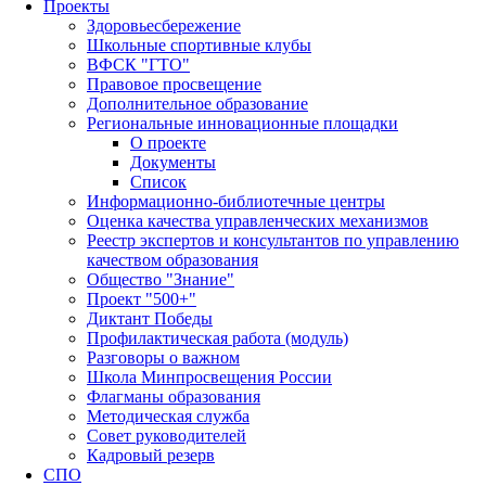
Проекты
Здоровьесбережение
Школьные спортивные клубы
ВФСК "ГТО"
Правовое просвещение
Дополнительное образование
Региональные инновационные площадки
О проекте
Документы
Список
Информационно-библиотечные центры
Оценка качества управленческих механизмов
Реестр экспертов и консультантов по управлению
качеством образования
Общество "Знание"
Проект "500+"
Диктант Победы
Профилактическая работа (модуль)
Разговоры о важном
Школа Минпросвещения России
Флагманы образования
Методическая служба
Совет руководителей
Кадровый резерв
СПО