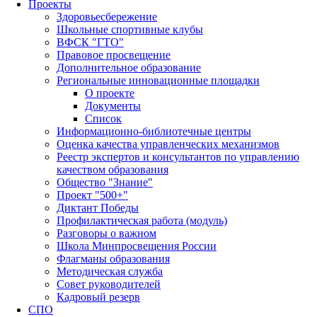
Проекты
Здоровьесбережение
Школьные спортивные клубы
ВФСК "ГТО"
Правовое просвещение
Дополнительное образование
Региональные инновационные площадки
О проекте
Документы
Список
Информационно-библиотечные центры
Оценка качества управленческих механизмов
Реестр экспертов и консультантов по управлению
качеством образования
Общество "Знание"
Проект "500+"
Диктант Победы
Профилактическая работа (модуль)
Разговоры о важном
Школа Минпросвещения России
Флагманы образования
Методическая служба
Совет руководителей
Кадровый резерв
СПО