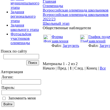
Главная
муниципального
Олимпиады
этапа
Всероссийская олимпиада школьников
Задания
Всероссийская олимпиада школьников
регионального
2022/23
этапа
Школьный этап
Задания
Общественные наблюдатели
школьного этапа
Фотоальбом
Форма
График пода
участников
заявления
заявлений
олимпиады
Файл:
Загрузить
Файл:
Загру
Поиск по сайту
Материалы 1 - 2 из 2
Начало | Пред. |
1
| След. | Конец
|
Все
Авторизация
Логин:
Пароль:
Запомнить меня