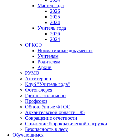
Мастер года
2026
2025
2024
Учитель года
2026
2024
ОРКСЭ
Нормативные документы
Учителям
Родителям
Архив
РУМО
Антитеррор
Клуб "Учитель года"
Фотогалерея
Грипп - это опасно
Профсоюз
Обновлённые ФГОС
Архангельской области - 85
Сокращение отчетности
Снижение бюрократической нагрузки
Безопасность в лесу
Обучающимся