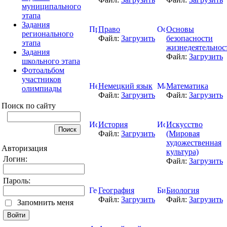
муниципального
этапа
Задания
Право
Основы
регионального
Файл:
Загрузить
безопасности
этапа
жизнедеятельнос
Задания
Файл:
Загрузить
школьного этапа
Фотоальбом
участников
Немецкий язык
Математика
олимпиады
Файл:
Загрузить
Файл:
Загрузить
Поиск по сайту
История
Искусство
Файл:
Загрузить
(Мировая
художественная
Авторизация
культура)
Логин:
Файл:
Загрузить
Пароль:
География
Биология
Файл:
Загрузить
Файл:
Загрузить
Запомнить меня