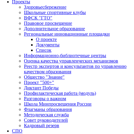
Проекты
Здоровьесбережение
Школьные спортивные клубы
ВФСК "ГТО"
Правовое просвещение
Дополнительное образование
Региональные инновационные площадки
О проекте
Документы
Список
Информационно-библиотечные центры
Оценка качества управленческих механизмов
Реестр экспертов и консультантов по управлению
качеством образования
Общество "Знание"
Проект "500+"
Диктант Победы
Профилактическая работа (модуль)
Разговоры о важном
Школа Минпросвещения России
Флагманы образования
Методическая служба
Совет руководителей
Кадровый резерв
СПО