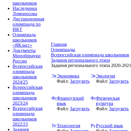
школьников
Наследники
Ломоносова
Дистанционная
олимпиада по
ИКТ
Олимпиада
школьников
Главная
«ЯКласс»
Олимпиады
Документы
Всероссийская олимпиада школьников
Минобрнауки
Задания регионального этапа
России
Задания регионального этапа 2020-2021 
Всероссийская
олимпиада
Экономика
Экология
школьников
Файл:
Загрузить
Файл:
Загрузить
2024/25
Всероссийская
олимпиада
школьников
Французский
Физическая
2023/24
язык
культура
Всероссийская
Файл:
Загрузить
Файл:
Загрузить
олимпиада
школьников
2022/23
Технология
Русский язык
Задания
Файл:
Загрузить
Файл:
Загрузить