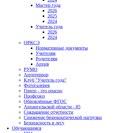
Мастер года
2026
2025
2024
Учитель года
2026
2024
ОРКСЭ
Нормативные документы
Учителям
Родителям
Архив
РУМО
Антитеррор
Клуб "Учитель года"
Фотогалерея
Грипп - это опасно
Профсоюз
Обновлённые ФГОС
Архангельской области - 85
Сокращение отчетности
Снижение бюрократической нагрузки
Безопасность в лесу
Обучающимся