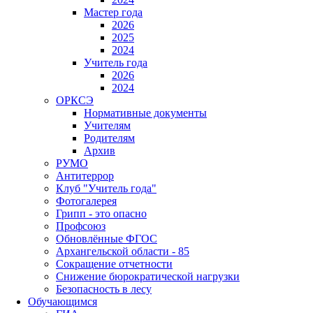
Мастер года
2026
2025
2024
Учитель года
2026
2024
ОРКСЭ
Нормативные документы
Учителям
Родителям
Архив
РУМО
Антитеррор
Клуб "Учитель года"
Фотогалерея
Грипп - это опасно
Профсоюз
Обновлённые ФГОС
Архангельской области - 85
Сокращение отчетности
Снижение бюрократической нагрузки
Безопасность в лесу
Обучающимся