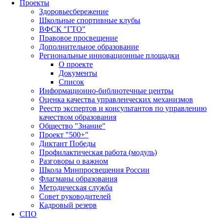
Проекты
Здоровьесбережение
Школьные спортивные клубы
ВФСК "ГТО"
Правовое просвещение
Дополнительное образование
Региональные инновационные площадки
О проекте
Документы
Список
Информационно-библиотечные центры
Оценка качества управленческих механизмов
Реестр экспертов и консультантов по управлению
качеством образования
Общество "Знание"
Проект "500+"
Диктант Победы
Профилактическая работа (модуль)
Разговоры о важном
Школа Минпросвещения России
Флагманы образования
Методическая служба
Совет руководителей
Кадровый резерв
СПО