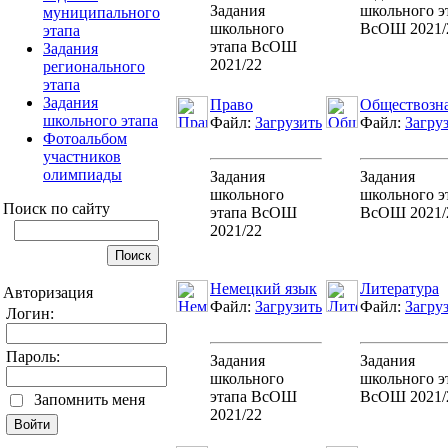
Задания
школьного э
муниципального
школьного
ВсОШ 2021/
этапа
этапа ВсОШ
Задания
2021/22
регионального
этапа
Задания
Право
Обществозн
школьного этапа
Файл:
Загрузить
Файл:
Загру
Фотоальбом
участников
олимпиады
Задания
Задания
школьного
школьного э
Поиск по сайту
этапа ВсОШ
ВсОШ 2021/
2021/22
Немецкий язык
Литература
Авторизация
Файл:
Загрузить
Файл:
Загру
Логин:
Пароль:
Задания
Задания
школьного
школьного э
этапа ВсОШ
ВсОШ 2021/
Запомнить меня
2021/22