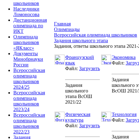
школьников
Наследники
Ломоносова
Дистанционная
Главная
олимпиада по
Олимпиады
ИКТ
Всероссийская олимпиада школьников
Олимпиада
Задания школьного этапа
школьников
Задания, ответы школьного этапа 2021-2
«ЯКласс»
Документы
Французский
Экономика
Минобрнауки
язык
Файл:
Загру
России
Файл:
Загрузить
Всероссийская
олимпиада
Задания
школьников
Задания
школьного э
2024/25
школьного
ВсОШ 2021/
Всероссийская
этапа ВсОШ
олимпиада
2021/22
школьников
2023/24
Физическая
Технология
Всероссийская
культура
Файл:
Загру
олимпиада
Файл:
Загрузить
школьников
2022/23
Задания
Задания