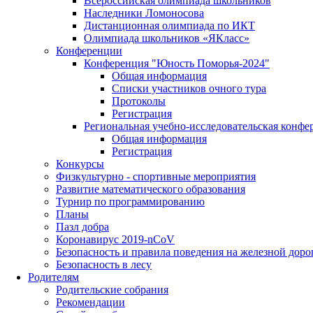
Всероссийская олимпиада школьников
Наследники Ломоносова
Дистанционная олимпиада по ИКТ
Олимпиада школьников «ЯКласс»
Конференции
Конференция "Юность Поморья-2024"
Общая информация
Списки участников очного тура
Протоколы
Регистрация
Региональная учебно-исследовательская конфе
Общая информация
Регистрация
Конкурсы
Физкультурно - спортивные мероприятия
Развитие математического образования
Турнир по программированию
Планы
Пазл добра
Коронавирус 2019-nCoV
Безопасность и правила поведения на железной доро
Безопасность в лесу
Родителям
Родительские собрания
Рекомендации