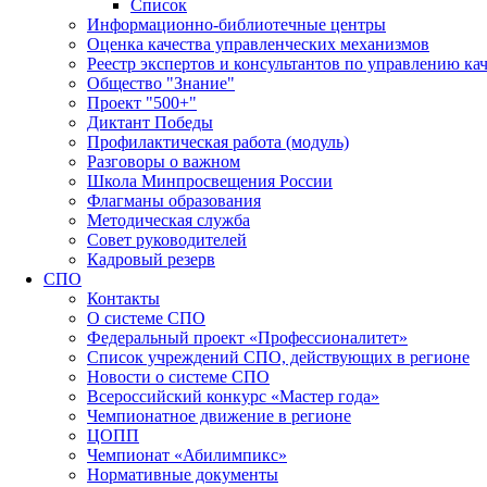
Список
Информационно-библиотечные центры
Оценка качества управленческих механизмов
Реестр экспертов и консультантов по управлению ка
Общество "Знание"
Проект "500+"
Диктант Победы
Профилактическая работа (модуль)
Разговоры о важном
Школа Минпросвещения России
Флагманы образования
Методическая служба
Совет руководителей
Кадровый резерв
СПО
Контакты
О системе СПО
Федеральный проект «Профессионалитет»
Список учреждений СПО, действующих в регионе
Новости о системе СПО
Всероссийский конкурс «Мастер года»
Чемпионатное движение в регионе
ЦОПП
Чемпионат «Абилимпикс»
Нормативные документы