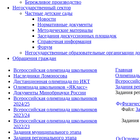
Бережливое производство
Негосударственный сектор
Частные детские сады
Новости
Нормативные документы
Методические материалы
Заседания дискуссионных площадок
Справочная информация
Форум
Негосударственные образовательные организации д
Обращения граждан
Главная
Всероссийская олимпиада школьников
Олимпиад
Наследники Ломоносова
Всероссийс
Дистанционная олимпиада по ИКТ
Задания ре
Олимпиада школьников «ЯКласс»
Задания ре
Документы Минобрнауки России
Всероссийская олимпиада школьников
Физичес
2024/25
Файл:
З
Всероссийская олимпиада школьников
2023/24
Задания 
Всероссийская олимпиада школьников
2022/23
Задания муниципального этапа
Задания регионального этапа
Основы 