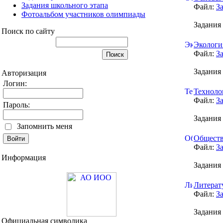
Задания школьного этапа
Файл:
З
Фотоальбом участников олимпиады
Задания 
Поиск по сайту
Экологи
Файл:
З
Задания 
Авторизация
Логин:
Техноло
Файл:
З
Пароль:
Задания 
Запомнить меня
Обществ
Файл:
З
Информация
Задания 
Литерат
Файл:
З
Задания 
Официальная символика