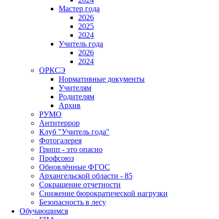
Мастер года
2026
2025
2024
Учитель года
2026
2024
ОРКСЭ
Нормативные документы
Учителям
Родителям
Архив
РУМО
Антитеррор
Клуб "Учитель года"
Фотогалерея
Грипп - это опасно
Профсоюз
Обновлённые ФГОС
Архангельской области - 85
Сокращение отчетности
Снижение бюрократической нагрузки
Безопасность в лесу
Обучающимся