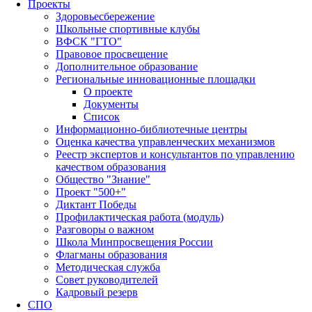
Проекты
Здоровьесбережение
Школьные спортивные клубы
ВФСК "ГТО"
Правовое просвещение
Дополнительное образование
Региональные инновационные площадки
О проекте
Документы
Список
Информационно-библиотечные центры
Оценка качества управленческих механизмов
Реестр экспертов и консультантов по управлению
качеством образования
Общество "Знание"
Проект "500+"
Диктант Победы
Профилактическая работа (модуль)
Разговоры о важном
Школа Минпросвещения России
Флагманы образования
Методическая служба
Совет руководителей
Кадровый резерв
СПО