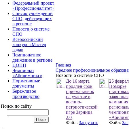
Федеральный проект
«Профессионалитет»
Список учреждений
СПО, действующих
в регионе
Новости о системе
СПО
Всероссийский
конкурс «Мастер
года»
Чемпионатное
движение в регионе
Главная
ЦОПП
Среднее профессиональное образова
Чемпионат
Новости о системе СПО
«Абилимпикс»
Нормативные
До 16 марта
25 феврал
документы
продлен срок
Поморье
Бережливое
приема заявок
стартовал
производство
на участие в
заявочная
военно-
кампания
Поиск по сайту
патриотической
регионал
игре Зарница
чемпиона
2.0
«Абилим
Файл:
Загрузить
Файл:
Заг