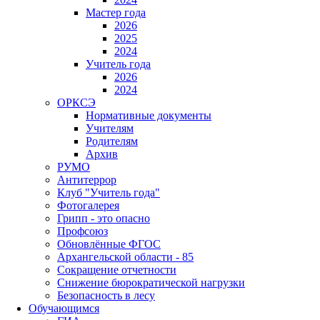
Мастер года
2026
2025
2024
Учитель года
2026
2024
ОРКСЭ
Нормативные документы
Учителям
Родителям
Архив
РУМО
Антитеррор
Клуб "Учитель года"
Фотогалерея
Грипп - это опасно
Профсоюз
Обновлённые ФГОС
Архангельской области - 85
Сокращение отчетности
Снижение бюрократической нагрузки
Безопасность в лесу
Обучающимся