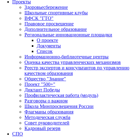
Проекты
Здоровьесбережение
Школьные спортивные клубы
ВФСК "ГТО"
Правовое просвещение
Дополнительное образование
Региональные инновационные площадки
О проекте
Документы
Список
Информационно-библиотечные центры
Оценка качества управленческих механизмов
Реестр экспертов и консультантов по управлению
качеством образования
Общество "Знание"
Проект "500+"
Диктант Победы
Профилактическая работа (модуль)
Разговоры о важном
Школа Минпросвещения России
Флагманы образования
Методическая служба
Совет руководителей
Кадровый резерв
СПО