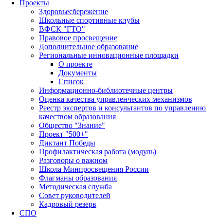
Проекты
Здоровьесбережение
Школьные спортивные клубы
ВФСК "ГТО"
Правовое просвещение
Дополнительное образование
Региональные инновационные площадки
О проекте
Документы
Список
Информационно-библиотечные центры
Оценка качества управленческих механизмов
Реестр экспертов и консультантов по управлению
качеством образования
Общество "Знание"
Проект "500+"
Диктант Победы
Профилактическая работа (модуль)
Разговоры о важном
Школа Минпросвещения России
Флагманы образования
Методическая служба
Совет руководителей
Кадровый резерв
СПО