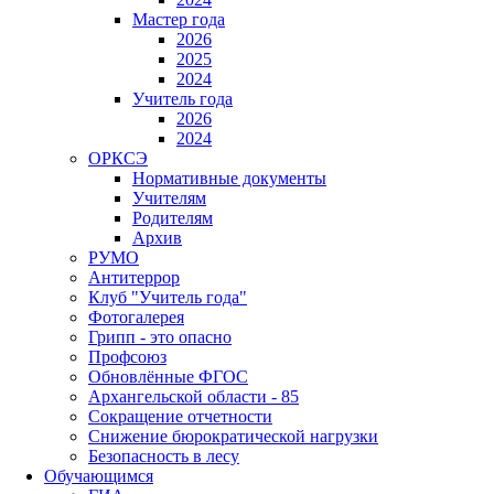
Мастер года
2026
2025
2024
Учитель года
2026
2024
ОРКСЭ
Нормативные документы
Учителям
Родителям
Архив
РУМО
Антитеррор
Клуб "Учитель года"
Фотогалерея
Грипп - это опасно
Профсоюз
Обновлённые ФГОС
Архангельской области - 85
Сокращение отчетности
Снижение бюрократической нагрузки
Безопасность в лесу
Обучающимся