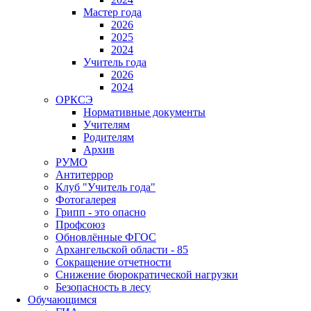
Мастер года
2026
2025
2024
Учитель года
2026
2024
ОРКСЭ
Нормативные документы
Учителям
Родителям
Архив
РУМО
Антитеррор
Клуб "Учитель года"
Фотогалерея
Грипп - это опасно
Профсоюз
Обновлённые ФГОС
Архангельской области - 85
Сокращение отчетности
Снижение бюрократической нагрузки
Безопасность в лесу
Обучающимся