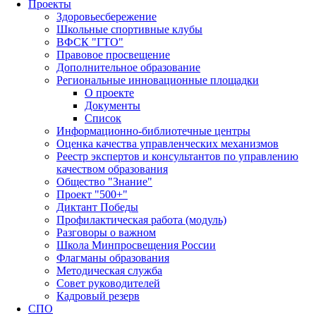
Проекты
Здоровьесбережение
Школьные спортивные клубы
ВФСК "ГТО"
Правовое просвещение
Дополнительное образование
Региональные инновационные площадки
О проекте
Документы
Список
Информационно-библиотечные центры
Оценка качества управленческих механизмов
Реестр экспертов и консультантов по управлению
качеством образования
Общество "Знание"
Проект "500+"
Диктант Победы
Профилактическая работа (модуль)
Разговоры о важном
Школа Минпросвещения России
Флагманы образования
Методическая служба
Совет руководителей
Кадровый резерв
СПО