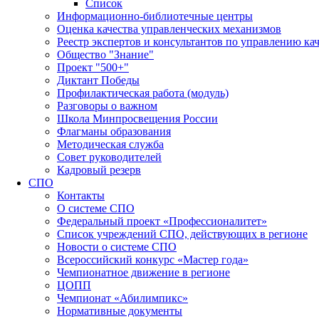
Список
Информационно-библиотечные центры
Оценка качества управленческих механизмов
Реестр экспертов и консультантов по управлению ка
Общество "Знание"
Проект "500+"
Диктант Победы
Профилактическая работа (модуль)
Разговоры о важном
Школа Минпросвещения России
Флагманы образования
Методическая служба
Совет руководителей
Кадровый резерв
СПО
Контакты
О системе СПО
Федеральный проект «Профессионалитет»
Список учреждений СПО, действующих в регионе
Новости о системе СПО
Всероссийский конкурс «Мастер года»
Чемпионатное движение в регионе
ЦОПП
Чемпионат «Абилимпикс»
Нормативные документы