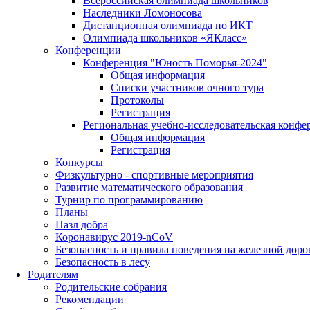
Всероссийская олимпиада школьников
Наследники Ломоносова
Дистанционная олимпиада по ИКТ
Олимпиада школьников «ЯКласс»
Конференции
Конференция "Юность Поморья-2024"
Общая информация
Списки участников очного тура
Протоколы
Регистрация
Региональная учебно-исследовательская конфе
Общая информация
Регистрация
Конкурсы
Физкультурно - спортивные мероприятия
Развитие математического образования
Турнир по программированию
Планы
Пазл добра
Коронавирус 2019-nCoV
Безопасность и правила поведения на железной доро
Безопасность в лесу
Родителям
Родительские собрания
Рекомендации