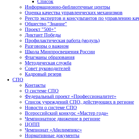
Список
Информационно-библиотечные центры
Оценка качества управленческих механизмов
Реестр экспертов и консультантов по управлению ка
Общество "Знание"
Проект "500+"
Диктант Победы
Профилактическая работа (модуль)
Разговоры о важном
Школа Минпросвещения России
Флагманы образования
Методическая служба
Совет руководителей
Кадровый резерв
СПО
Контакты
О системе СПО
Федеральный проект «Профессионалитет»
Список учреждений СПО, действующих в регионе
Новости о системе СПО
Всероссийский конкурс «Мастер года»
Чемпионатное движение в регионе
ЦОПП
Чемпионат «Абилимпикс»
Нормативные документы