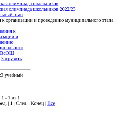
ская олимпиада школьников
ская олимпиада школьников 2022/23
ьный этап
я к организации и проведению муниципального этапа
вания к
изации и
едению
ципального
а ВсОШ
:
Загрузить
23 учебный
1 - 1 из 1
ед. |
1
| След. | Конец
|
Все