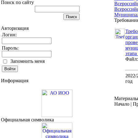
Поиск по сайту
Всероссий
Всероссий
Муниципал
Требовани
Авторизация
Требо
Логин:
орган
пров
Пароль:
муни
этап
Файл
Запомнить меня
2022/
Информация
год
Материалы 
Начало | Пр
Официальная символика