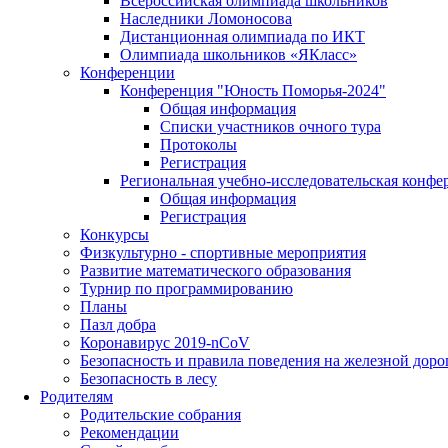
Всероссийская олимпиада школьников
Наследники Ломоносова
Дистанционная олимпиада по ИКТ
Олимпиада школьников «ЯКласс»
Конференции
Конференция "Юность Поморья-2024"
Общая информация
Списки участников очного тура
Протоколы
Регистрация
Региональная учебно-исследовательская конфе
Общая информация
Регистрация
Конкурсы
Физкультурно - спортивные мероприятия
Развитие математического образования
Турнир по программированию
Планы
Пазл добра
Коронавирус 2019-nCoV
Безопасность и правила поведения на железной доро
Безопасность в лесу
Родителям
Родительские собрания
Рекомендации