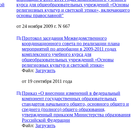
ой
курса для общеобразовательных учреждений «Основы
религиозных культур и светской этики», включающего
основы православной"
от 24 ноября 2009 г. N 667
Протокол заседания Межведомственного
координационного совета по реализации плана
мероприятий по апробации в 2009-2011 годах
комплексного учебного курса для
общеобразовательных учреждений «Основы
религиозных культур и светской этики»
Файл:
Загрузить
от 19 сентября 2011 года
Приказ «О внесении изменений в федеральный
компонент государственных образовательных
стандартов начального общего, основного общего и
среднего (полного) общего образования,
утвержденный приказом Министерства образования
Российской Федерации
Файл:
Загрузить