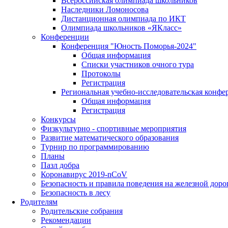
Всероссийская олимпиада школьников
Наследники Ломоносова
Дистанционная олимпиада по ИКТ
Олимпиада школьников «ЯКласс»
Конференции
Конференция "Юность Поморья-2024"
Общая информация
Списки участников очного тура
Протоколы
Регистрация
Региональная учебно-исследовательская конфе
Общая информация
Регистрация
Конкурсы
Физкультурно - спортивные мероприятия
Развитие математического образования
Турнир по программированию
Планы
Пазл добра
Коронавирус 2019-nCoV
Безопасность и правила поведения на железной доро
Безопасность в лесу
Родителям
Родительские собрания
Рекомендации