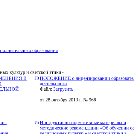
ополнительного образования
ых культур и светской этики»
ЗМЕНЕНИЯ В
ПОЛОЖЕНИЕ о лицензировании образовате
О
деятельности
ЕЛЬНОЙ
Файл:
Загрузить
от 28 октября 2013 г. № 966
аны
Инструктивно-нормативные материалы и
методические рекомендации «Об обучении о
ения
религиозных культур » и светской этики в