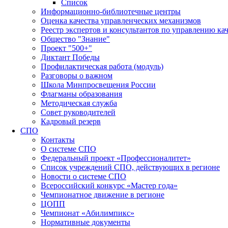
Список
Информационно-библиотечные центры
Оценка качества управленческих механизмов
Реестр экспертов и консультантов по управлению ка
Общество "Знание"
Проект "500+"
Диктант Победы
Профилактическая работа (модуль)
Разговоры о важном
Школа Минпросвещения России
Флагманы образования
Методическая служба
Совет руководителей
Кадровый резерв
СПО
Контакты
О системе СПО
Федеральный проект «Профессионалитет»
Список учреждений СПО, действующих в регионе
Новости о системе СПО
Всероссийский конкурс «Мастер года»
Чемпионатное движение в регионе
ЦОПП
Чемпионат «Абилимпикс»
Нормативные документы