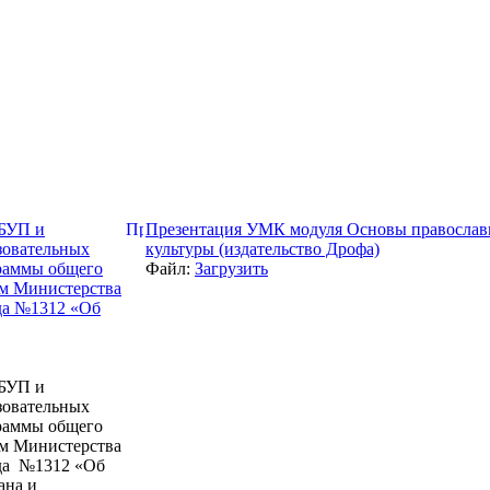
ФБУП и
Презентация УМК модуля Основы православ
зовательных
культуры (издательство Дрофа)
раммы общего
Файл:
Загрузить
ом Министерства
ода №1312 «Об
ФБУП и
зовательных
раммы общего
ом Министерства
ода №1312 «Об
ана и