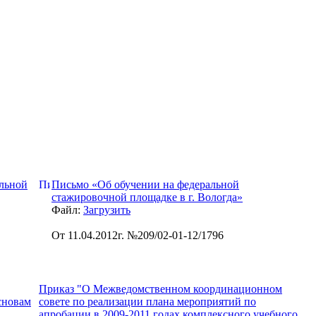
льной
Письмо «Об обучении на федеральной
стажировочной площадке в г. Вологда»
Файл:
Загрузить
От 11.04.2012г. №209/02-01-12/1796
Приказ "О Межведомственном координационном
сновам
совете по реализации плана мероприятий по
апробации в 2009-2011 годах комплексного учебного