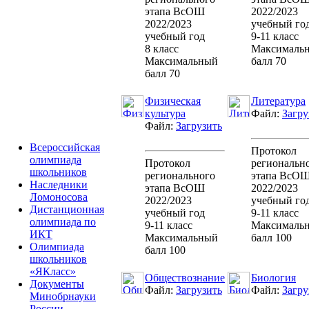
этапа ВсОШ
2022/2023
2022/2023
учебный го
учебный год
9-11 класс
8 класс
Максималь
Максимальный
балл 70
балл 70
Физическая
Литература
культура
Файл:
Загру
Файл:
Загрузить
Всероссийская
Протокол
олимпиада
Протокол
региональн
школьников
регионального
этапа ВсО
Наследники
этапа ВсОШ
2022/2023
Ломоносова
2022/2023
учебный го
Дистанционная
учебный год
9-11 класс
олимпиада по
9-11 класс
Максималь
ИКТ
Максимальный
балл 100
Олимпиада
балл 100
школьников
«ЯКласс»
Обществознание
Биология
Документы
Файл:
Загрузить
Файл:
Загру
Минобрнауки
России