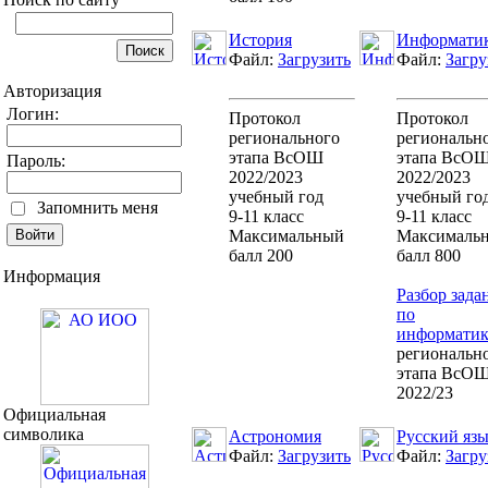
История
Информати
Файл:
Загрузить
Файл:
Загру
Авторизация
Логин:
Протокол
Протокол
регионального
региональн
этапа ВсОШ
этапа ВсО
Пароль:
2022/2023
2022/2023
учебный год
учебный го
Запомнить меня
9-11 класс
9-11 класс
Максимальный
Максималь
балл 200
балл 800
Информация
Разбор зада
по
информатик
региональн
этапа ВсО
2022/23
Официальная
символика
Астрономия
Русский яз
Файл:
Загрузить
Файл:
Загру