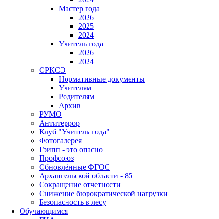
Мастер года
2026
2025
2024
Учитель года
2026
2024
ОРКСЭ
Нормативные документы
Учителям
Родителям
Архив
РУМО
Антитеррор
Клуб "Учитель года"
Фотогалерея
Грипп - это опасно
Профсоюз
Обновлённые ФГОС
Архангельской области - 85
Сокращение отчетности
Снижение бюрократической нагрузки
Безопасность в лесу
Обучающимся