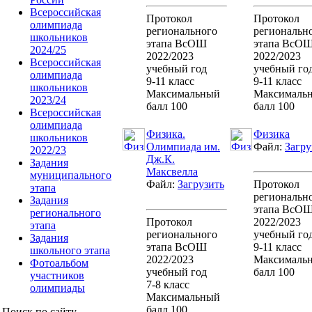
Всероссийская
Протокол
Протокол
олимпиада
регионального
региональн
школьников
этапа ВсОШ
этапа ВсО
2024/25
2022/2023
2022/2023
Всероссийская
учебный год
учебный го
олимпиада
9-11 класс
9-11 класс
школьников
Максимальный
Максималь
2023/24
балл 100
балл 100
Всероссийская
олимпиада
Физика.
Физика
школьников
Олимпиада им.
Файл:
Загру
2022/23
Дж.К.
Задания
Максвелла
муниципального
Файл:
Загрузить
Протокол
этапа
региональн
Задания
этапа ВсО
регионального
Протокол
2022/2023
этапа
регионального
учебный го
Задания
этапа ВсОШ
9-11 класс
школьного этапа
2022/2023
Максималь
Фотоальбом
учебный год
балл 100
участников
7-8 класс
олимпиады
Максимальный
балл 100
Поиск по сайту