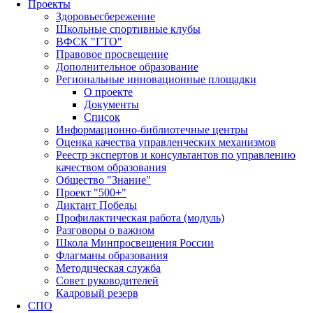
Проекты
Здоровьесбережение
Школьные спортивные клубы
ВФСК "ГТО"
Правовое просвещение
Дополнительное образование
Региональные инновационные площадки
О проекте
Документы
Список
Информационно-библиотечные центры
Оценка качества управленческих механизмов
Реестр экспертов и консультантов по управлению
качеством образования
Общество "Знание"
Проект "500+"
Диктант Победы
Профилактическая работа (модуль)
Разговоры о важном
Школа Минпросвещения России
Флагманы образования
Методическая служба
Совет руководителей
Кадровый резерв
СПО