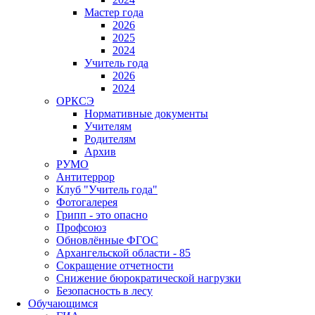
Мастер года
2026
2025
2024
Учитель года
2026
2024
ОРКСЭ
Нормативные документы
Учителям
Родителям
Архив
РУМО
Антитеррор
Клуб "Учитель года"
Фотогалерея
Грипп - это опасно
Профсоюз
Обновлённые ФГОС
Архангельской области - 85
Сокращение отчетности
Снижение бюрократической нагрузки
Безопасность в лесу
Обучающимся