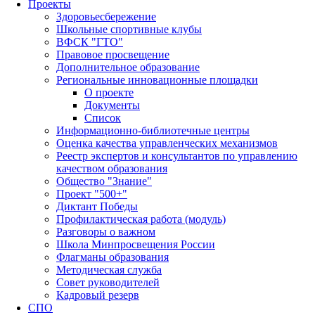
Проекты
Здоровьесбережение
Школьные спортивные клубы
ВФСК "ГТО"
Правовое просвещение
Дополнительное образование
Региональные инновационные площадки
О проекте
Документы
Список
Информационно-библиотечные центры
Оценка качества управленческих механизмов
Реестр экспертов и консультантов по управлению
качеством образования
Общество "Знание"
Проект "500+"
Диктант Победы
Профилактическая работа (модуль)
Разговоры о важном
Школа Минпросвещения России
Флагманы образования
Методическая служба
Совет руководителей
Кадровый резерв
СПО