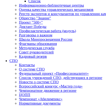
Список
Информационно-библиотечные центры
Оценка качества управленческих механизмов
Реестр экспертов и консультантов по управлению ка
Общество "Знание"
Проект "500+"
Диктант Победы
Профилактическая работа (модуль)
Разговоры о важном
Школа Минпросвещения России
Флагманы образования
Методическая служба
Совет руководителей
Кадровый резерв
СПО
Контакты
О системе СПО
Федеральный проект «Профессионалитет»
Список учреждений СПО, действующих в регионе
Новости о системе СПО
Всероссийский конкурс «Мастер года»
Чемпионатное движение в регионе
ЦОПП
Чемпионат «Абилимпикс»
Нормативные документы