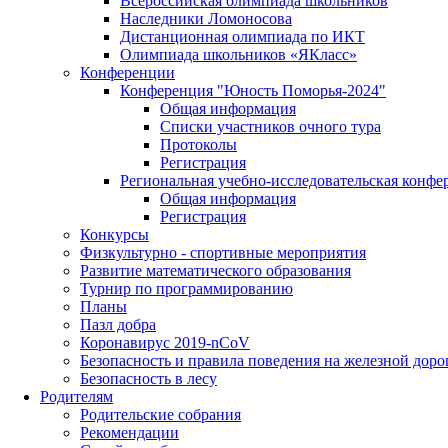
Всероссийская олимпиада школьников
Наследники Ломоносова
Дистанционная олимпиада по ИКТ
Олимпиада школьников «ЯКласс»
Конференции
Конференция "Юность Поморья-2024"
Общая информация
Списки участников очного тура
Протоколы
Регистрация
Региональная учебно-исследовательская конфе
Общая информация
Регистрация
Конкурсы
Физкультурно - спортивные мероприятия
Развитие математического образования
Турнир по программированию
Планы
Пазл добра
Коронавирус 2019-nCoV
Безопасность и правила поведения на железной доро
Безопасность в лесу
Родителям
Родительские собрания
Рекомендации