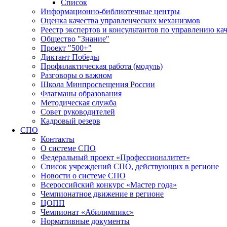
Список
Информационно-библиотечные центры
Оценка качества управленческих механизмов
Реестр экспертов и консультантов по управлению ка
Общество "Знание"
Проект "500+"
Диктант Победы
Профилактическая работа (модуль)
Разговоры о важном
Школа Минпросвещения России
Флагманы образования
Методическая служба
Совет руководителей
Кадровый резерв
СПО
Контакты
О системе СПО
Федеральный проект «Профессионалитет»
Список учреждений СПО, действующих в регионе
Новости о системе СПО
Всероссийский конкурс «Мастер года»
Чемпионатное движение в регионе
ЦОПП
Чемпионат «Абилимпикс»
Нормативные документы