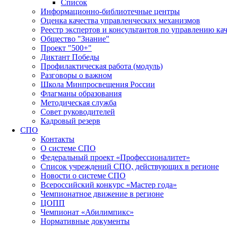
Список
Информационно-библиотечные центры
Оценка качества управленческих механизмов
Реестр экспертов и консультантов по управлению ка
Общество "Знание"
Проект "500+"
Диктант Победы
Профилактическая работа (модуль)
Разговоры о важном
Школа Минпросвещения России
Флагманы образования
Методическая служба
Совет руководителей
Кадровый резерв
СПО
Контакты
О системе СПО
Федеральный проект «Профессионалитет»
Список учреждений СПО, действующих в регионе
Новости о системе СПО
Всероссийский конкурс «Мастер года»
Чемпионатное движение в регионе
ЦОПП
Чемпионат «Абилимпикс»
Нормативные документы