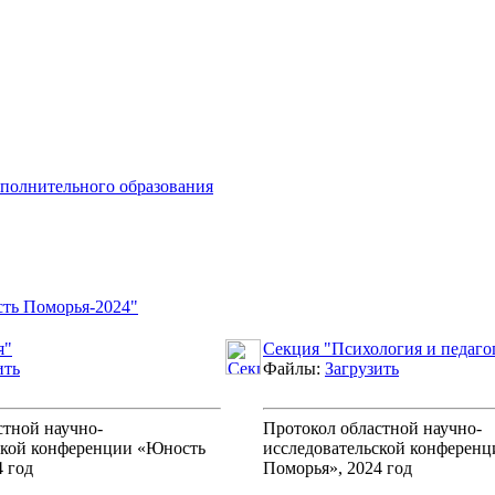
ополнительного образования
ть Поморья-2024"
я"
Секция "Психология и педаго
ить
Файлы:
Загрузить
стной научно-
Протокол областной научно-
ской конференции «Юность
исследовательской конферен
 год
Поморья», 2024 год