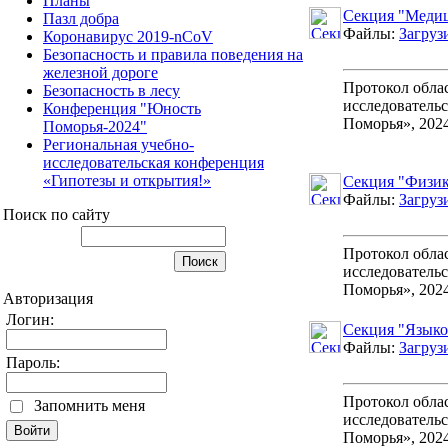
Планы
Секция "Меди
Пазл добра
Файлы:
Загруз
Коронавирус 2019-nCoV
Безопасность и правила поведения на
железной дороге
Протокол обла
Безопасность в лесу
исследователь
Конференция "Юность
Поморья», 2024
Поморья-2024"
Региональная учебно-
исследовательская конференция
«Гипотезы и открытия!»
Секция "Физик
Файлы:
Загруз
Поиск по сайту
Протокол обла
исследователь
Поморья», 2024
Авторизация
Логин:
Секция "Языко
Файлы:
Загруз
Пароль:
Протокол обла
Запомнить меня
исследователь
Поморья», 2024