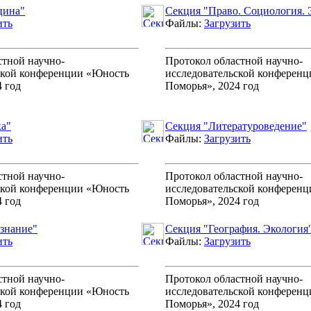
цина"
Секция "Право. Социология.
ить
Файлы:
Загрузить
стной научно-
Протокол областной научно-
ской конференции «Юность
исследовательской конферен
 год
Поморья», 2024 год
а"
Секция "Литературоведение"
ить
Файлы:
Загрузить
стной научно-
Протокол областной научно-
ской конференции «Юность
исследовательской конферен
 год
Поморья», 2024 год
знание"
Секция "География. Экология
ить
Файлы:
Загрузить
стной научно-
Протокол областной научно-
ской конференции «Юность
исследовательской конферен
 год
Поморья», 2024 год