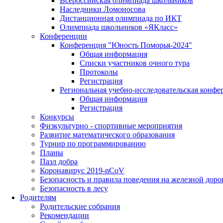
Всероссийская олимпиада школьников
Наследники Ломоносова
Дистанционная олимпиада по ИКТ
Олимпиада школьников «ЯКласс»
Конференции
Конференция "Юность Поморья-2024"
Общая информация
Списки участников очного тура
Протоколы
Регистрация
Региональная учебно-исследовательская конфе
Общая информация
Регистрация
Конкурсы
Физкультурно - спортивные мероприятия
Развитие математического образования
Турнир по программированию
Планы
Пазл добра
Коронавирус 2019-nCoV
Безопасность и правила поведения на железной доро
Безопасность в лесу
Родителям
Родительские собрания
Рекомендации