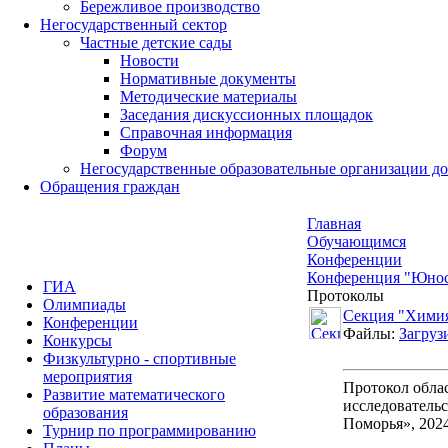
Бережливое производство
Негосударственный сектор
Частные детские сады
Новости
Нормативные документы
Методические материалы
Заседания дискуссионных площадок
Справочная информация
Форум
Негосударственные образовательные организации д
Обращения граждан
Главная
Обучающимся
Конференции
Конференция "Юнос
ГИА
Протоколы
Олимпиады
Секция "Хими
Конференции
Файлы:
Загруз
Конкурсы
Физкультурно - спортивные
мероприятия
Протокол обла
Развитие математического
исследователь
образования
Поморья», 2024
Турнир по программированию