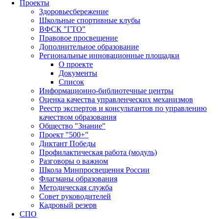
Проекты
Здоровьесбережение
Школьные спортивные клубы
ВФСК "ГТО"
Правовое просвещение
Дополнительное образование
Региональные инновационные площадки
О проекте
Документы
Список
Информационно-библиотечные центры
Оценка качества управленческих механизмов
Реестр экспертов и консультантов по управлению
качеством образования
Общество "Знание"
Проект "500+"
Диктант Победы
Профилактическая работа (модуль)
Разговоры о важном
Школа Минпросвещения России
Флагманы образования
Методическая служба
Совет руководителей
Кадровый резерв
СПО