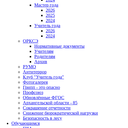
Мастер года
2026
2025
2024
Учитель года
2026
2024
ОРКСЭ
Нормативные документы
Учителям
Родителям
Архив
РУМО
Антитеррор
Клуб "Учитель года"
Фотогалерея
Грипп - это опасно
Профсоюз
Обновлённые ФГОС
Архангельской области - 85
Сокращение отчетности
Снижение бюрократической нагрузки
Безопасность в лесу
Обучающимся