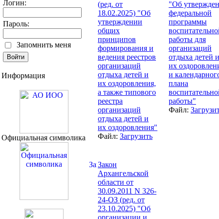
Логин:
(ред. от
"Об утвержде
18.02.2025) "Об
федеральной
утверждении
программы
Пароль:
общих
воспитательно
принципов
работы для
Запомнить меня
формирования и
организаций
ведения реестров
отдыха детей 
организаций
их оздоровлен
отдыха детей и
и календарног
Информация
их оздоровления,
плана
а также типового
воспитательно
реестра
работы"
организаций
Файл:
Загрузи
отдыха детей и
их оздоровления"
Файл:
Загрузить
Официальная символика
Закон
Архангельской
области от
30.09.2011 N 326-
24-ОЗ (ред. от
23.10.2025) "Об
организации и