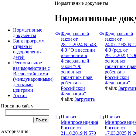
Нормативные документы
Нормативные док
Нормативные
Федеральный
Федеральный
документы
закон от
закон от
Банк программ
28.12.2024 N 543-
24.07.1998 N 1
отдыха и
ФЗ "О внесении
ФЗ (ред. от
оздоровления
изменений в
29.12.2025) "О
детей
Федеральный
основных
Региональное
закон "Об
гарантиях пра
взаимодействие с
основных
ребенка в
Всероссийскими
гарантиях прав
Российской
(международными)
ребенка в
Федерации"
детскими
Российской
Файл:
Загрузи
центрами
Федерации"
Архив
Файл:
Загрузить
Поиск по сайту
Приказ
Приказ
Минпросвещения
Минпросвеще
России от
России от
Авторизация
21.10.2019 N 570
17.03.2025 N 2