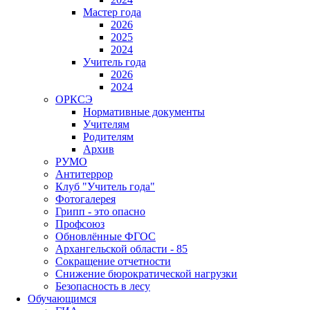
Мастер года
2026
2025
2024
Учитель года
2026
2024
ОРКСЭ
Нормативные документы
Учителям
Родителям
Архив
РУМО
Антитеррор
Клуб "Учитель года"
Фотогалерея
Грипп - это опасно
Профсоюз
Обновлённые ФГОС
Архангельской области - 85
Сокращение отчетности
Снижение бюрократической нагрузки
Безопасность в лесу
Обучающимся