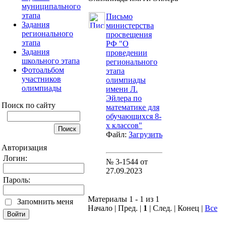
муниципального
этапа
Письмо
Задания
министерства
регионального
просвещения
этапа
РФ "О
Задания
проведении
школьного этапа
регионального
Фотоальбом
этапа
участников
олимпиады
олимпиады
имени Л.
Эйлера по
Поиск по сайту
математике для
обучающихся 8-
х классов"
Файл:
Загрузить
Авторизация
Логин:
№ 3-1544 от
27.09.2023
Пароль:
Материалы 1 - 1 из 1
Запомнить меня
Начало | Пред. |
1
| След. | Конец
|
Все