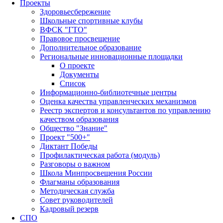
Проекты
Здоровьесбережение
Школьные спортивные клубы
ВФСК "ГТО"
Правовое просвещение
Дополнительное образование
Региональные инновационные площадки
О проекте
Документы
Список
Информационно-библиотечные центры
Оценка качества управленческих механизмов
Реестр экспертов и консультантов по управлению
качеством образования
Общество "Знание"
Проект "500+"
Диктант Победы
Профилактическая работа (модуль)
Разговоры о важном
Школа Минпросвещения России
Флагманы образования
Методическая служба
Совет руководителей
Кадровый резерв
СПО