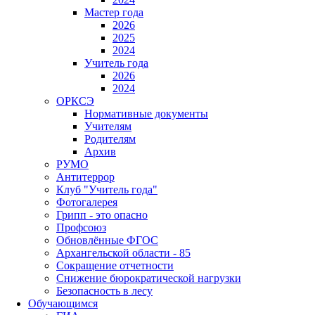
Мастер года
2026
2025
2024
Учитель года
2026
2024
ОРКСЭ
Нормативные документы
Учителям
Родителям
Архив
РУМО
Антитеррор
Клуб "Учитель года"
Фотогалерея
Грипп - это опасно
Профсоюз
Обновлённые ФГОС
Архангельской области - 85
Сокращение отчетности
Снижение бюрократической нагрузки
Безопасность в лесу
Обучающимся