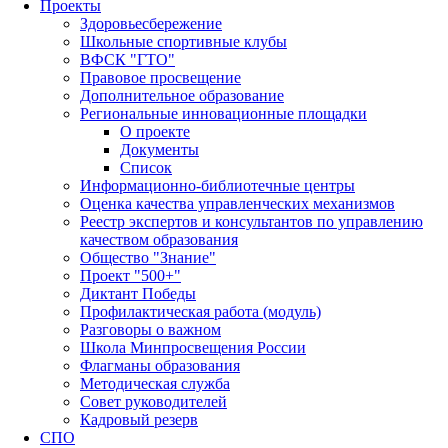
Проекты
Здоровьесбережение
Школьные спортивные клубы
ВФСК "ГТО"
Правовое просвещение
Дополнительное образование
Региональные инновационные площадки
О проекте
Документы
Список
Информационно-библиотечные центры
Оценка качества управленческих механизмов
Реестр экспертов и консультантов по управлению
качеством образования
Общество "Знание"
Проект "500+"
Диктант Победы
Профилактическая работа (модуль)
Разговоры о важном
Школа Минпросвещения России
Флагманы образования
Методическая служба
Совет руководителей
Кадровый резерв
СПО