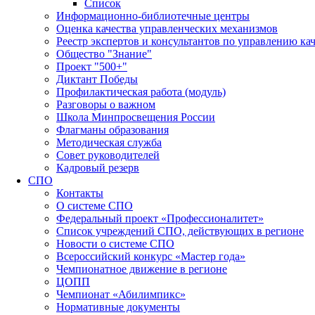
Список
Информационно-библиотечные центры
Оценка качества управленческих механизмов
Реестр экспертов и консультантов по управлению ка
Общество "Знание"
Проект "500+"
Диктант Победы
Профилактическая работа (модуль)
Разговоры о важном
Школа Минпросвещения России
Флагманы образования
Методическая служба
Совет руководителей
Кадровый резерв
СПО
Контакты
О системе СПО
Федеральный проект «Профессионалитет»
Список учреждений СПО, действующих в регионе
Новости о системе СПО
Всероссийский конкурс «Мастер года»
Чемпионатное движение в регионе
ЦОПП
Чемпионат «Абилимпикс»
Нормативные документы