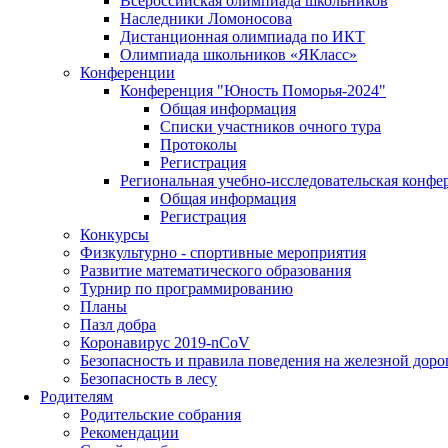
Всероссийская олимпиада школьников
Наследники Ломоносова
Дистанционная олимпиада по ИКТ
Олимпиада школьников «ЯКласс»
Конференции
Конференция "Юность Поморья-2024"
Общая информация
Списки участников очного тура
Протоколы
Регистрация
Региональная учебно-исследовательская конфе
Общая информация
Регистрация
Конкурсы
Физкультурно - спортивные мероприятия
Развитие математического образования
Турнир по программированию
Планы
Пазл добра
Коронавирус 2019-nCoV
Безопасность и правила поведения на железной доро
Безопасность в лесу
Родителям
Родительские собрания
Рекомендации