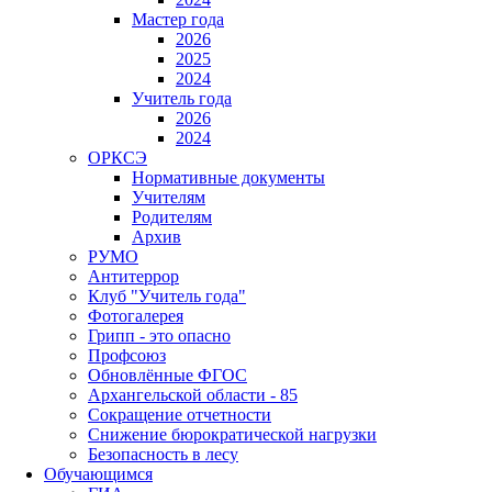
Мастер года
2026
2025
2024
Учитель года
2026
2024
ОРКСЭ
Нормативные документы
Учителям
Родителям
Архив
РУМО
Антитеррор
Клуб "Учитель года"
Фотогалерея
Грипп - это опасно
Профсоюз
Обновлённые ФГОС
Архангельской области - 85
Сокращение отчетности
Снижение бюрократической нагрузки
Безопасность в лесу
Обучающимся