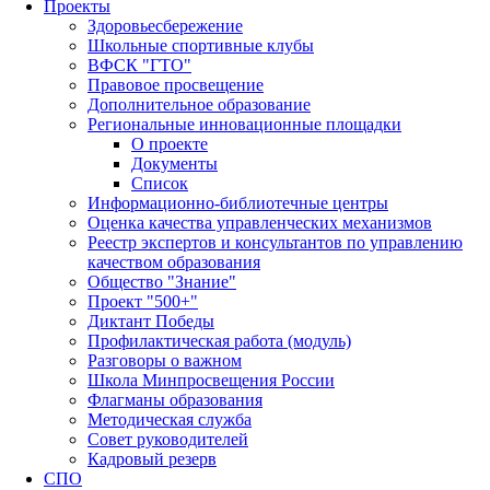
Проекты
Здоровьесбережение
Школьные спортивные клубы
ВФСК "ГТО"
Правовое просвещение
Дополнительное образование
Региональные инновационные площадки
О проекте
Документы
Список
Информационно-библиотечные центры
Оценка качества управленческих механизмов
Реестр экспертов и консультантов по управлению
качеством образования
Общество "Знание"
Проект "500+"
Диктант Победы
Профилактическая работа (модуль)
Разговоры о важном
Школа Минпросвещения России
Флагманы образования
Методическая служба
Совет руководителей
Кадровый резерв
СПО